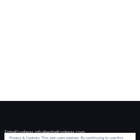
EntreFronteras info@entrefronteras.com
Privacy & Cookies: This site uses cookies. By continuing to use this
Tema de
Colorlib
. Funciona con
WordPress
.