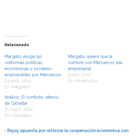
una
una
ventana
ventana
nueva)
nueva)
Relacionado
Margallo elogia las
Margallo quiere que la
«reformas políticas,
cumbre con Marruecos sea
económicas y sociales»
empresarial
emprendidas por Marruecos
5 julio, 2012
24 abril, 2012
En «Andalucía»
En «Magreb»
Análisis: El conflicto, eterno,
de Gibraltar
31 mayo, 2012
En «Gibraltar»
Rajoy apuesta por reforzar la cooperación económica con