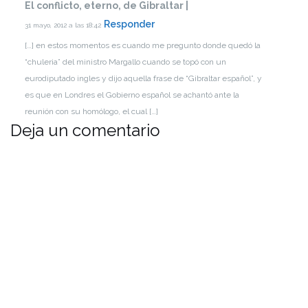
El conflicto, eterno, de Gibraltar |
Responder
31 mayo, 2012 a las 18:42
[…] en estos momentos es cuando me pregunto donde quedó la
“chuleria” del ministro Margallo cuando se topó con un
eurodiputado ingles y dijo aquella frase de “Gibraltar español”, y
es que en Londres el Gobierno español se achantó ante la
reunión con su homólogo, el cual […]
Deja un comentario