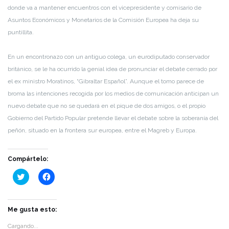
donde va a mantener encuentros con el vicepresidente y comisario de
Asuntos Económicos y Monetarios de la Comisión Europea ha deja su
puntillita.
En un encontronazo con un antiguo colega, un eurodiputado conservador
británico, se le ha ocurrido la genial idea de pronunciar el debate cerrado por
el ex ministro Moratinos, “Gibraltar Español”. Aunque el tomo parece de
broma las intenciones recogida por los medios de comunicación anticipan un
nuevo debate que no se quedará en el pique de dos amigos, o el propio
Gobierno del Partido Popular pretende llevar el debate sobre la soberanía del
peñón, situado en la frontera sur europea, entre el Magreb y Europa.
Compártelo:
Haz
Haz
clic
clic
para
para
compartir
compartir
en
en
Twitter
Facebook
Me gusta esto:
(Se
(Se
abre
abre
Cargando...
en
en