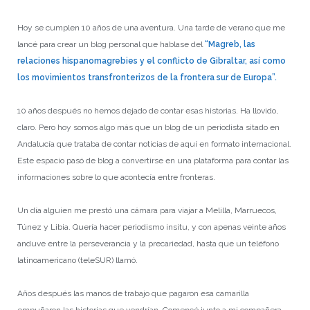
Hoy se cumplen 10 años de una aventura. Una tarde de verano que me
lancé para crear un blog personal que hablase del
“Magreb, las
relaciones hispanomagrebies y el conflicto de Gibraltar, así como
los movimientos transfronterizos de la frontera sur de Europa”.
10 años después no hemos dejado de contar esas historias. Ha llovido,
claro. Pero hoy somos algo más que un blog de un periodista sitado en
Andalucía que trataba de contar noticias de aquí en formato internacional.
Este espacio pasó de blog a convertirse en una plataforma para contar las
informaciones sobre lo que acontecía entre fronteras.
Un día alguien me prestó una cámara para viajar a Melilla, Marruecos,
Túnez y Libia. Quería hacer periodismo insitu, y con apenas veinte años
anduve entre la perseverancia y la precariedad, hasta que un teléfono
latinoamericano (teleSUR) llamó.
Años después las manos de trabajo que pagaron esa camarilla
empuñaron las historias que vendrían. Comencé junto a mi compañera