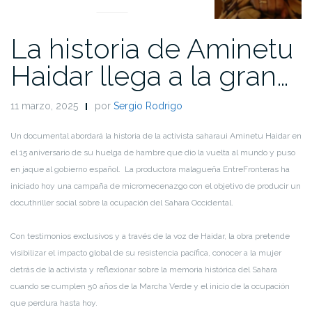
La historia de Aminetu
Haidar llega a la gran…
11 marzo, 2025
por
Sergio Rodrigo
Un documental abordará la historia de la activista saharaui Aminetu Haidar en
el 15 aniversario de su huelga de hambre que dio la vuelta al mundo y puso
en jaque al gobierno español. La productora malagueña EntreFronteras ha
iniciado hoy una campaña de micromecenazgo con el objetivo de producir un
docuthriller social sobre la ocupación del Sahara Occidental.
Con testimonios exclusivos y a través de la voz de Haidar, la obra pretende
visibilizar el impacto global de su resistencia pacífica, conocer a la mujer
detrás de la activista y reflexionar sobre la memoria histórica del Sahara
cuando se cumplen 50 años de la Marcha Verde y el inicio de la ocupación
que perdura hasta hoy.