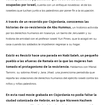
ocupadas por Israel,
cuenta con un enfoque novedoso: el de los
israelíes que luchan junto a los palestinos por poner fin a la ocupación.
A través de un recorrido por Cisjordania, conocemos las
historias de co-resistencia de Abu Hummus,
un histórico activista
por los derechos humanos en Issawiya, un barrio de Jerusalén y su
historia de amistad con el profesor israelí Yuri Pines, que lo acogió en su
casa cuando los soldados le impidieron regresar a su hogar.
Existir es Resistir hace una parada en Nabi Saleh, un pequeño
pueblo a las afueras de Ramala en la que las mujeres han
tomado el protagonismo de la resistencia.
Hablamos con Manal
Tamimi, su sobrina Ahed y Jana Jihad, una jovencísima periodista que
reporta las violaciones de derechos humanos del ejército israelí contra los
niños y niñas palestinos.
En esta road movie grabada en Cisjordania no podía faltar la
ciudad colonizada de Hebrón, en la que Nisreem Hazhem