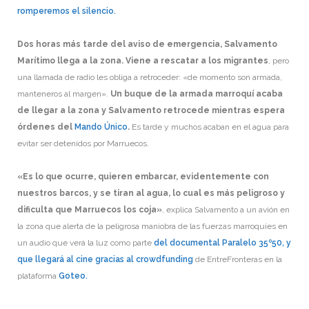
romperemos el silencio.
Dos horas más tarde del aviso de emergencia, Salvamento
Marítimo llega a la zona. Viene a rescatar a los migrantes
, pero
una llamada de radio les obliga a retroceder: «de momento son armada,
manteneros al margen».
Un buque de la armada marroquí acaba
de llegar a la zona y Salvamento retrocede mientras espera
órdenes del
Mando Único
.
Es tarde y muchos acaban en el agua para
evitar ser detenidos por Marruecos.
«Es lo que ocurre, quieren embarcar, evidentemente con
nuestros barcos, y se tiran al agua, lo cual es más peligroso y
dificulta que Marruecos los coja»
, explica Salvamento a un avión en
la zona que alerta de la peligrosa maniobra de las fuerzas marroquíes en
un audio que verá la luz como parte
del documental Paralelo 35º50, y
que llegará al cine gracias al crowdfunding
de EntreFronteras en la
plataforma
Goteo.