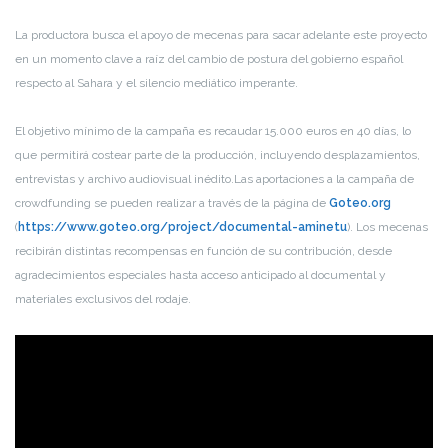
La productora busca el apoyo de mecenas para sacar adelante este proyecto
en un momento clave a raíz del cambio de postura del gobierno español
respecto al Sahara y el silencio mediático imperante.
El objetivo mínimo de la campaña es recaudar 15.000 euros en 40 días, lo
que permitirá costear parte de la producción, incluyendo desplazamientos,
entrevistas y archivo audiovisual inédito.Las aportaciones a la campaña de
crowdfunding se pueden realizar a través de la página de
Goteo.org
(
https://www.goteo.org/project/documental-aminetu
). Los mecenas
recibirán distintas recompensas en función de su contribución, desde
agradecimientos especiales hasta acceso anticipado al documental y
materiales exclusivos del rodaje.