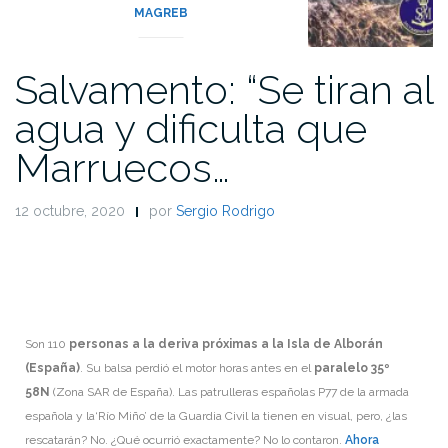
MAGREB
Salvamento: “Se tiran al
agua y dificulta que
Marruecos…
12 octubre, 2020
por
Sergio Rodrigo
Son 110
personas a la deriva próximas a la Isla de Alborán
(España)
. Su balsa perdió el motor horas antes en el
paralelo 35º
58N
(Zona SAR de España). Las patrulleras españolas P77 de la armada
española y la‘Río Miño’ de la Guardia Civil la tienen en visual, pero, ¿las
rescatarán? No. ¿Qué ocurrió exactamente? No lo contaron.
Ahora