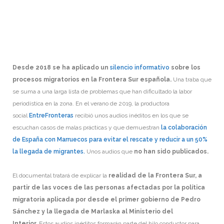
Desde 2018 se ha aplicado un
silencio informativo
sobre los
procesos migratorios en la Frontera Sur española.
Una traba que
se suma a una larga lista de problemas que han dificultado la labor
periodística en la zona. En el verano de 2019, la productora
social
EntreFronteras
recibió unos audios inéditos en los que se
escuchan casos de malas prácticas y que demuestran
la colaboración
de España con Marruecos para evitar el rescate y reducir a un 50%
la llegada de migrantes.
Unos audios que
no han sido publicados.
El documental tratará de explicar la
realidad de la Frontera Sur, a
partir de las voces de las personas afectadas por la política
migratoria aplicada por desde el primer gobierno de Pedro
Sánchez y la llegada de Marlaska al Ministerio del
Interior.
Estos audios inéditos formarán parte del hilo conductor para