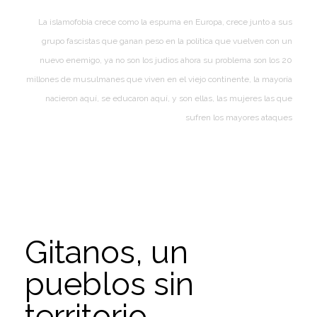
La islamofobia crece como la espuma en Europa, crece junto a sus
grupo fascistas que ganan peso en la política que vuelven con un
nuevo enemigo, ya no son los judios ahora su problema son los 20
millones de musulmanes que viven en el viejo continente, la mayoría
nacieron aquí, se educaron aquí, y son ellas, las mujeres las que
sufren los mayores ataques
Gitanos, un
pueblos sin
territorio