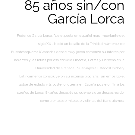
85 años sin/con
García Lorca
Federico García Lorca, fue el poeta en español más importante del
siglo XX . Nació en la calle de la Trinidad número 4 de
FuenteVaqueros
(
Granada
), desde muy joven comenzó su interés por
las artes y las letras por eso estudió Filosofía, Letras y Derecho en la
Universidad de Granada. Sus viajes a
EstadosUnidos
y
Latinoamérica
construyeron su extensa biografía, sin embargo el
golpe de estado y la posterior guerra en
España
pusieron fin a los
sueños de Lorca. 85 años después su cuerpo sigue desaparecido,
como cientos de miles de víctimas del franquismos