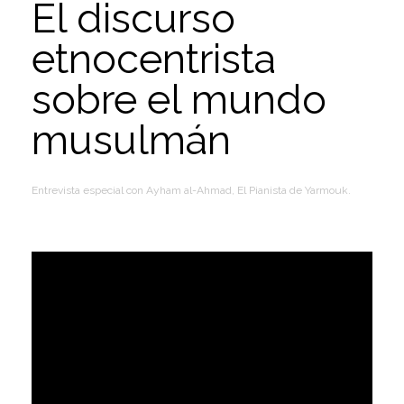
El discurso
etnocentrista
sobre el mundo
musulmán
​Entrevista especial con Ayham al-Ahmad​, El Pianista de Yarmouk.