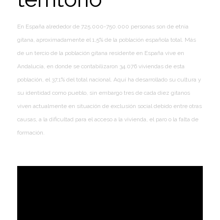
En España alrededor de 725.000-750.000 personas son de etnia
gitana, aproximadamente el 1,5% de la población española total. Más
de un tercio de la población gitana residente en España vive en
Andalucía, en donde se contabilizaron 34.076 viviendas de esta
población, el 37,1% del total nacional. Aquí ha desarrollado su cultura y
su identidad como pueblo, sin embargo tres de cada diez gitanos
viven actualmente en situación de exclusión social debido entre otras
causas, a la dificultad para el acceso a la vivienda, el paro o la falta de
formación.