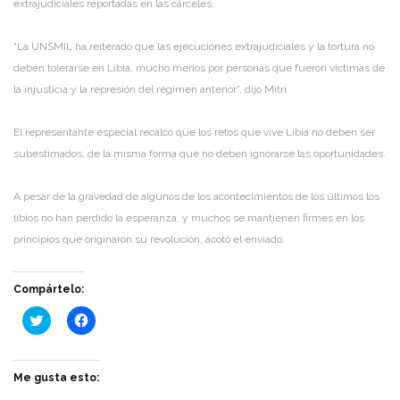
extrajudiciales reportadas en las cárceles.
“La UNSMIL ha reiterado que las ejecuciones extrajudiciales y la tortura no
deben tolerarse en Libia, mucho menos por personas que fueron víctimas de
la injusticia y la represión del régimen anterior”, dijo Mitri.
El representante especial recalcó que los retos que vive Libia no deben ser
subestimados, de la misma forma que no deben ignorarse las oportunidades.
A pesar de la gravedad de algunos de los acontecimientos de los últimos los
libios no han perdido la esperanza, y muchos se mantienen firmes en los
principios que originaron su revolución, acotó el enviado.
Compártelo:
Haz
Haz
clic
clic
para
para
compartir
compartir
en
en
Twitter
Facebook
Me gusta esto:
(Se
(Se
abre
abre