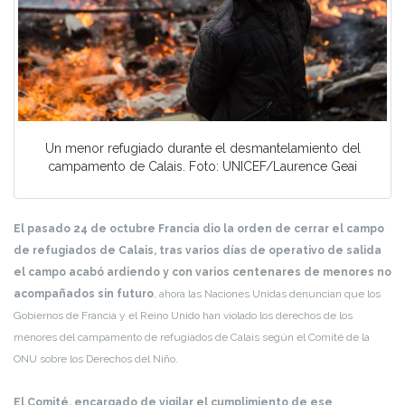
Un menor refugiado durante el desmantelamiento del
campamento de Calais. Foto: UNICEF/Laurence Geai
El pasado 24 de octubre Francia dio la orden de cerrar el campo
de refugiados de Calais, tras varios días de operativo de salida
el campo acabó ardiendo y con varios centenares de menores no
acompañados sin futuro
, ahora las Naciones Unidas denuncian que los
Gobiernos de Francia y el Reino Unido han violado los derechos de los
menores del campamento de refugiados de Calais según el Comité de la
ONU sobre los Derechos del Niño.
El Comité, encargado de vigilar el cumplimiento de ese