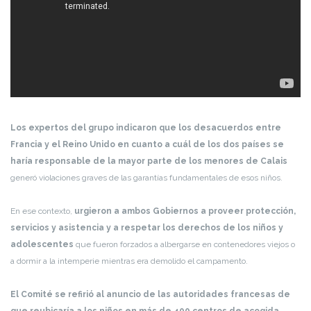
Los expertos del grupo indicaron que los desacuerdos entre
Francia y el Reino Unido en cuanto a cuál de los dos países se
haría responsable de la mayor parte de los menores de Calais
generó violaciones graves de las garantías fundamentales de esos niños.
En ese contexto,
urgieron a ambos Gobiernos a proveer protección,
servicios y asistencia y a respetar los derechos de los niños y
adolescentes
que fueron forzados a albergarse en contenedores viejos o
a dormir a la intemperie mientras era demolido el campamento.
El Comité se refirió al anuncio de las autoridades francesas de
que reubicaría a los niños en más de 400 centros de acogida