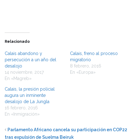
ventana
ventana
nueva)
nueva)
Relacionado
Calais abandono y
Calais, freno al proceso
persecución a un año del
migratorio
desalojo
8 febrero, 2016
14 noviembre, 2017
En «Europa»
En «Magreb»
Calais, la presión policial
augura un inminente
desalojo de La Jungla
16 febrero, 2016
En «Inmigración»
Parlamento Africano cancela su participación en COP22
tras expulsión de Suelma Beiruk