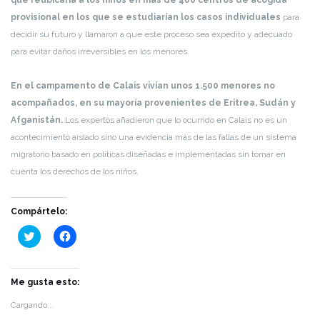
provisional en los que se estudiarían los casos individuales
para
decidir su futuro y llamaron a que este proceso sea expedito y adecuado
para evitar daños irreversibles en los menores.
En el campamento de Calais vivían unos 1.500 menores no
acompañados, en su mayoría provenientes de Eritrea, Sudán y
Afganistán.
Los expertos añadieron que lo ocurrido en Calais no es un
acontecimiento aislado sino una evidencia más de las fallas de un sistema
migratorio basado en políticas diseñadas e implementadas sin tomar en
cuenta los derechos de los niños.
Compártelo:
Haz
Haz
clic
clic
para
para
compartir
compartir
en
en
Twitter
Facebook
Me gusta esto:
(Se
(Se
abre
abre
Cargando...
en
en
una
una