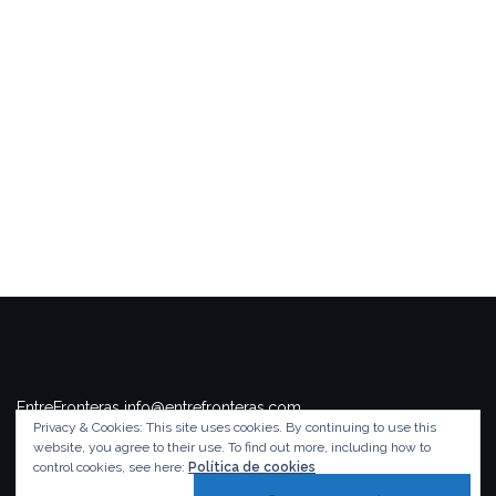
EntreFronteras info@entrefronteras.com
Privacy & Cookies: This site uses cookies. By continuing to use this
Tema de
Colorlib
. Funciona con
WordPress
.
website, you agree to their use.
To find out more, including how to
control cookies, see here:
Política de cookies