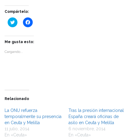
Compártelo:
Haz
Haz
clic
clic
para
para
compartir
compartir
en
en
Twitter
Facebook
Me gusta esto:
(Se
(Se
abre
abre
Cargando...
en
en
una
una
ventana
ventana
nueva)
nueva)
Relacionado
La ONU refuerza
Tras la presión internacional
temporalmente su presencia
España creará oficinas de
en Ceuta y Melilla
asilo en Ceuta y Melilla
11 julio, 2014
6 noviembre, 2014
En «Ceuta»
En «Ceuta»