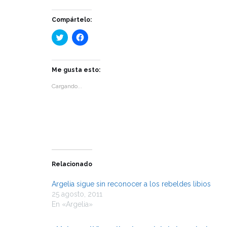
Compártelo:
Haz
Haz
clic
clic
para
para
compartir
compartir
en
en
Twitter
Facebook
Me gusta esto:
(Se
(Se
abre
abre
Cargando...
en
en
una
una
ventana
ventana
nueva)
nueva)
Relacionado
Argelia sigue sin reconocer a los rebeldes libios
25 agosto, 2011
En «Argelia»