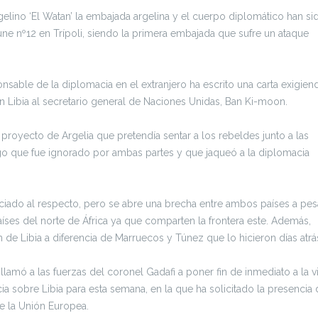
rgelino ‘El Watan’ la embajada argelina y el cuerpo diplomático han si
ne nº12 en Trípoli, siendo la primera embajada que sufre un ataque
onsable de la diplomacia en el extranjero ha escrito una carta exigien
en Libia al secretario general de Naciones Unidas, Ban Ki-moon.
 proyecto de Argelia que pretendía sentar a los rebeldes junto a las
algo que fue ignorado por ambas partes y que jaqueó a la diplomacia
nciado al respecto, pero se abre una brecha entre ambos países a pes
aíses del norte de África ya que comparten la frontera este. Además,
 de Libia a diferencia de Marruecos y Túnez que lo hicieron días atrá
 llamó a las fuerzas del coronel Gadafi a poner fin de inmediato a la 
obre Libia para esta semana, en la que ha solicitado la presencia d
de la Unión Europea.