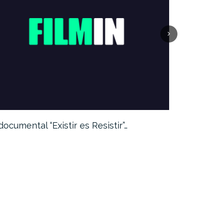
 documental “Existir es Resistir”…
«#YoMeQu
tiempos…