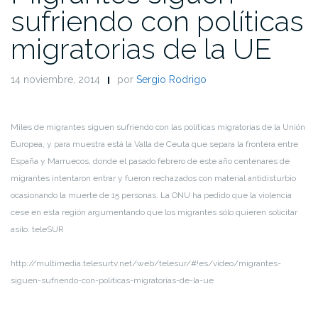
sufriendo con políticas
migratorias de la UE
14 noviembre, 2014
por
Sergio Rodrigo
Miles de migrantes siguen sufriendo con las políticas migratorias de la Unión
Europea, y para muestra está la Valla de Ceuta que separa la frontera entre
España y Marruecos, donde el pasado febrero de este año centenares de
migrantes intentaron entrar y fueron rechazados con material antidisturbio
ocasionando la muerte de 15 personas. La ONU ha pedido que la violencia
cese en esta región argumentando que los migrantes sólo quieren solicitar
asilo. teleSUR
http://multimedia.telesurtv.net/web/telesur/#!es/video/migrantes-
siguen-sufriendo-con-politicas-migratorias-de-la-ue