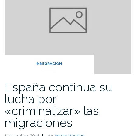
INMIGRACIÓN
España continua su
lucha por
«criminalizar» las
migraciones
1 diciembre, 2014
por
Sergio Rodrigo