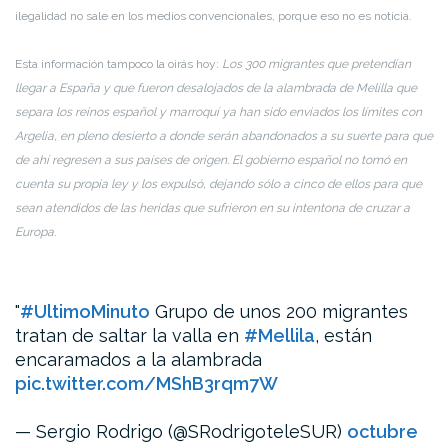
ilegalidad no sale en los medios convencionales, porque eso no es noticia.
Esta información tampoco la oirás hoy:
Los 300 migrantes que pretendían
llegar a España y que fueron desalojados de la alambrada de Melilla que
separa los reinos español y marroquí ya han sido enviados los límites con
Argelia, en pleno desierto a donde serán abandonados a su suerte para que
de ahí regresen a sus países de origen. El gobierno español no tomó en
cuenta su propia ley y los expulsó, dejando sólo a cinco de ellos para que
sean atendidos de las heridas que sufrieron en su intentona de cruzar a
Europa.
#UltimoMinuto
Grupo de unos 200 migrantes
tratan de saltar la valla en
#Mellila
, están
encaramados a la alambrada
pic.twitter.com/MShB3rqm7W
— Sergio Rodrigo (@SRodrigoteleSUR)
octubre