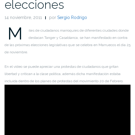
elecciones
14 noviembre, 2011
por
Sergio Rodrigo
M
iles de ciudadanos marroquíes de diferentes ciudades donde
destacan Tanger y Casablanca, se han manifestado en contra
de las próximas elecciones legislativas que se celebra en Marruecos el día 25
de noviembre.
En el vídeo se puede apreciar una protestas de ciudadanos que gritan
libertad y critican a la clase política, además dicha manifestación estaba
incluida dentro de los planes de protestas del movimiento 20 de Febrero.