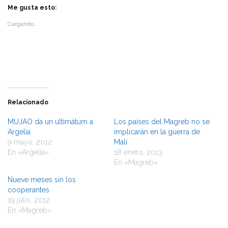
en
en
Twitter
Facebook
Me gusta esto:
(Se
(Se
abre
abre
Cargando...
en
en
una
una
ventana
ventana
nueva)
nueva)
Relacionado
MUJAO da un ultimátum a
Los países del Magreb no se
Argelia
implicarán en la guerra de
9 mayo, 2012
Malí
En «Argelia»
18 enero, 2013
En «Magreb»
Nueve meses sin los
cooperantes
19 julio, 2012
En «Magreb»