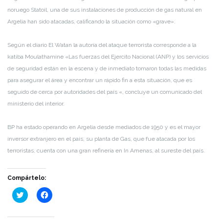
noruego Statoil, una de sus instalaciones de producción de gas natural en
Argelia han sido atacadas, calificando la situación como «grave».
Según el diario El Watan la autoría del ataque terrorista corresponde a la
katiba Moulathamine «Las fuerzas del Ejercito Nacional (ANP) y los servicios
de seguridad están en la escena y de inmediato tomaron todas las medidas
para asegurar el área y encontrar un rápido fin a esta situación, que es
seguido de cerca por autoridades del país «, concluye un comunicado del
ministerio del interior.
BP ha estado operando en Argelia desde mediados de 1950 y es el mayor
inversor extranjero en el país, su planta de Gas, que fue atacada por los
terroristas, cuenta con una gran refinería en In Amenas, al sureste del país.
Compártelo:
Haz
Haz
clic
clic
para
para
compartir
compartir