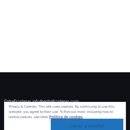
EntreFronteras info@entrefronteras.com
Privacy & Cookies: This site uses cookies. By continuing to use this
Tema de
Colorlib
. Funciona con
WordPress
.
website, you agree to their use.
To find out more, including how to
control cookies, see here:
Política de cookies