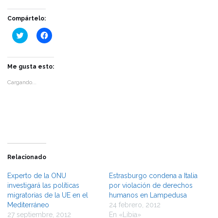
Compártelo:
Haz
Haz
clic
clic
para
para
compartir
compartir
en
en
Twitter
Facebook
Me gusta esto:
(Se
(Se
abre
abre
Cargando...
en
en
una
una
ventana
ventana
nueva)
nueva)
Relacionado
Experto de la ONU
Estrasburgo condena a Italia
investigará las políticas
por violación de derechos
migratorias de la UE en el
humanos en Lampedusa
Mediterráneo
24 febrero, 2012
27 septiembre, 2012
En «Libia»