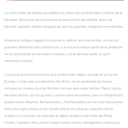
La comunidad de Andalucía celebra en estos días la festividad cristiana de la
Navidad, fecha que se conmemora el nacimiento del profeta Jesús de
Nazaret, episodio bíblico recogido por las tres grandes religiones monoteístas.
Andalucía, antiguo legado musulmán y sefardí, es a día de hoy uno de los
grandes referentes del cristianismo, y aunque la mayor parte de la población
no es practicante se considera cristiana y es la semana santa su gran
referente cristiano.
Y aunque la crisis económica que azota a esta región situada en el sur de
Europa, y a tan solo 14 kilómetros de África, no ha paralizado las típicas
compras de víveres que las familias cocinan para estas fechas. Platos típicos
de estas fechas son los guisos y carnes como el cordero, pero no obstante los
dulces como Alfajores, Borrachuelos y Mantequedos son los más frecuentes,
estos de origen andalusí han tenido efecto en antiguas regiones del Al
Andalus musulmán, en concreto la región andalusí del norte de África
(Túnez, Argelia y Marruecos) suelen tomar dulces semejantes a estos que