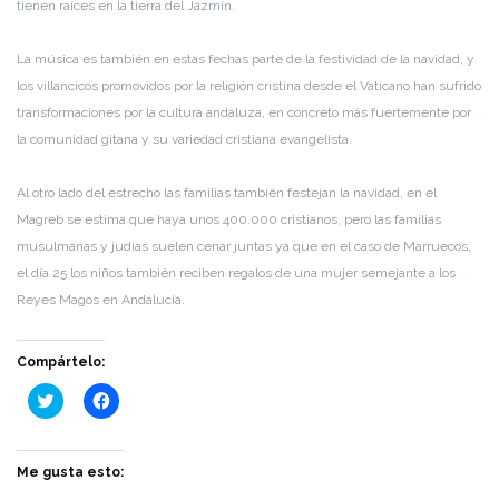
tienen raíces en la tierra del Jazmín.
La música es también en estas fechas parte de la festividad de la navidad, y
los villancicos promovidos por la religión cristina desde el Vaticano han sufrido
transformaciones por la cultura andaluza, en concreto más fuertemente por
la comunidad gitana y su variedad cristiana evangelista.
Al otro lado del estrecho las familias también festejan la navidad, en el
Magreb se estima que haya unos 400.000 cristianos, pero las familias
musulmanas y judías suelen cenar juntas ya que en el caso de Marruecos,
el día 25 los niños también reciben regalos de una mujer semejante a los
Reyes Magos en Andalucía.
Compártelo:
Haz
Haz
clic
clic
para
para
compartir
compartir
en
en
Twitter
Facebook
Me gusta esto:
(Se
(Se
abre
abre