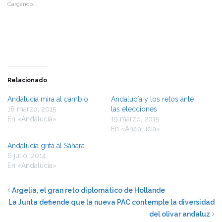
Cargando...
en
en
una
una
ventana
ventana
nueva)
nueva)
Relacionado
Andalucía mira al cambio
Andalucía y los retos ante
18 marzo, 2015
las elecciones
En «Andalucía»
19 marzo, 2015
En «Andalucía»
Andalucía grita al Sáhara
6 julio, 2014
En «Andalucía»
Argelia, el gran reto diplomático de Hollande
La Junta defiende que la nueva PAC contemple la diversidad
del olivar andaluz