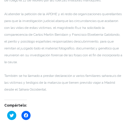
de fuego el 12 de febrero por las fuerzas invasoras marroquíes.
Al atender la petición de la APDHE y el resto de organizaciones querellantes
para que la investigación judicial abarque las circunstancias que acabaron
con las vidas de estas víctimas, el magistrado Ruz ha solicitado la
comparecencia de Carlos Martín Beristain y Francisco Etxeberria Gabilondo,
el perito y psicólogo españoles responsables descubrimiento, para que
remitan al juzgado todo el material fotográfico, documental y genético que
reunieron en su investigación forense de las fosas con el fin de incorporarlo a
la causa.
También se ha llamado a prestar declaración a varios familiares saharauis de
las víctimas y testigos de la matanza que tienen previsto viajar a Madrid
desde el Sáhara Occidental.
Compártelo:
Haz
Haz
clic
clic
para
para
compartir
compartir