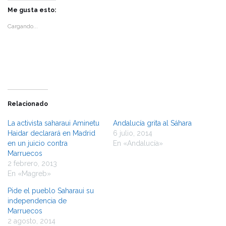
en
en
Twitter
Facebook
Me gusta esto:
(Se
(Se
abre
abre
Cargando...
en
en
una
una
ventana
ventana
nueva)
nueva)
Relacionado
La activista saharaui Aminetu
Andalucía grita al Sáhara
Haidar declarará en Madrid
6 julio, 2014
en un juicio contra
En «Andalucía»
Marruecos
2 febrero, 2013
En «Magreb»
Pide el pueblo Saharaui su
independencia de
Marruecos
2 agosto, 2014