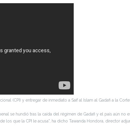
cional (CPI) y entregar de inmediato a Saif al Islam al Gadafi a la Cort
 penal se hundió tras la caída del régimen de Gadafi y el país aún no e
 de los que la CPI le acusa”, ha dicho Tawanda Hondora, director adju