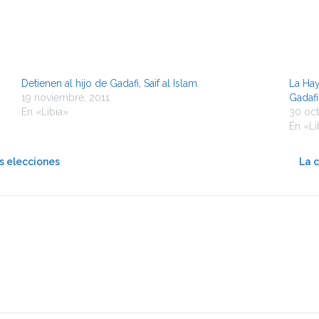
Detienen al hijo de Gadafi, Saif al Islam
La Hay
19 noviembre, 2011
Gadafi
En «Libia»
30 oct
En «Li
s elecciones
La c