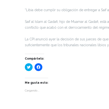
“Libia debe cumplir su obligación de entregar a Saif 
Saif al Islam al Gadafi, hijo de Muamar al Gadafi, e
conflicto que acabó con el derrocamiento del régime
La CPI anunció ayer la decisión de sus jueces de que 
suficientemente que los tribunales nacionales libios 
Compártelo:
Haz
Haz
clic
clic
para
para
compartir
compartir
en
en
Twitter
Facebook
Me gusta esto:
(Se
(Se
abre
abre
Cargando...
en
en
una
una
ventana
ventana
nueva)
nueva)