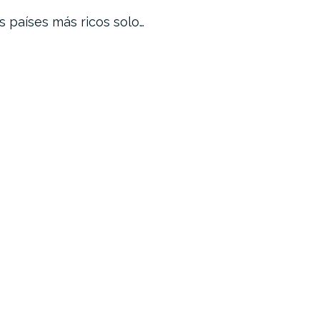
s países más ricos solo…
La ONU vue