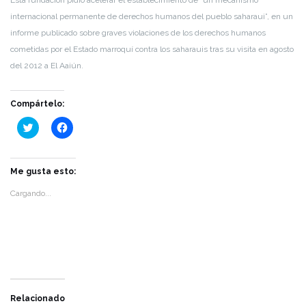
internacional permanente de derechos humanos del pueblo saharaui”, en un
informe publicado sobre graves violaciones de los derechos humanos
cometidas por el Estado marroquí contra los saharauis tras su visita en agosto
del 2012 a El Aaiún.
Compártelo:
Haz
Haz
clic
clic
para
para
compartir
compartir
en
en
Twitter
Facebook
Me gusta esto:
(Se
(Se
abre
abre
Cargando...
en
en
una
una
ventana
ventana
nueva)
nueva)
Relacionado