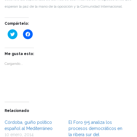
esperan la paz de la mano de la oposición y la Comunidad Internacional.
Compártelo:
Haz
Haz
clic
clic
para
para
compartir
compartir
en
en
Twitter
Facebook
Me gusta esto:
(Se
(Se
abre
abre
Cargando...
en
en
una
una
ventana
ventana
nueva)
nueva)
Relacionado
Córdoba, guiño político
El Foro 5+5 analiza los
español al Mediterráneo
procesos democráticos en
10 enero, 2014
la ribera sur del