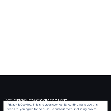
EntreFronteras info@entrefronteras.com
Privacy & Cookies: This site uses cookies. By continuing to use this
Tema de
Colorlib
. Funciona con
WordPress
.
website, you agree to their use.
To find out more, including how to