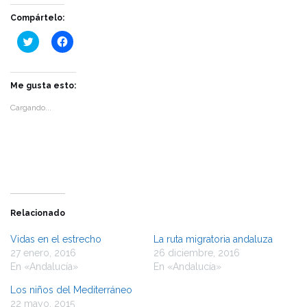
Compártelo:
Haz
Haz
clic
clic
para
para
compartir
compartir
en
en
Twitter
Facebook
Me gusta esto:
(Se
(Se
abre
abre
Cargando...
en
en
una
una
ventana
ventana
nueva)
nueva)
Relacionado
Vidas en el estrecho
La ruta migratoria andaluza
27 enero, 2016
26 diciembre, 2016
En «Andalucía»
En «Andalucía»
Los niños del Mediterráneo
22 mayo, 2015