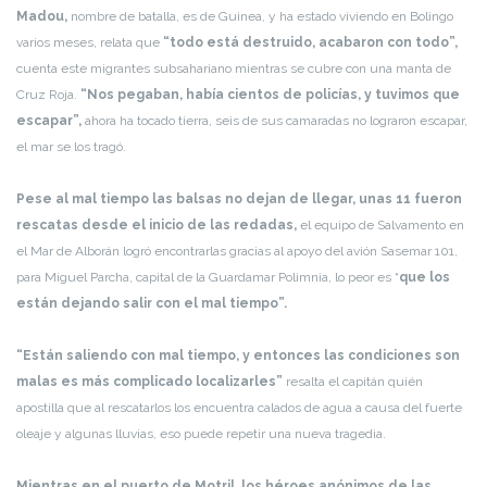
Madou,
nombre de batalla, es de Guinea, y ha estado viviendo en Bolingo
varios meses, relata que
“todo está destruido, acabaron con todo”,
cuenta este migrantes subsahariano mientras se cubre con una manta de
Cruz Roja.
“Nos pegaban, había cientos de policías, y tuvimos que
escapar”,
ahora ha tocado tierra, seis de sus camaradas no lograron escapar,
el mar se los tragó.
Pese al mal tiempo las balsas no dejan de llegar, unas 11 fueron
rescatas desde el inicio de las redadas,
el equipo de Salvamento en
el Mar de Alborán logró encontrarlas gracias al apoyo del avión Sasemar 101,
para Miguel Parcha, capital de la Guardamar Polimnia, lo peor es “
que los
están dejando salir con el mal tiempo”.
“Están saliendo con mal tiempo, y entonces las condiciones son
malas es más complicado localizarles”
resalta el capitán quién
apostilla que al rescatarlos los encuentra calados de agua a causa del fuerte
oleaje y algunas lluvias, eso puede repetir una nueva tragedia.
Mientras en el puerto de Motril, los héroes anónimos de las