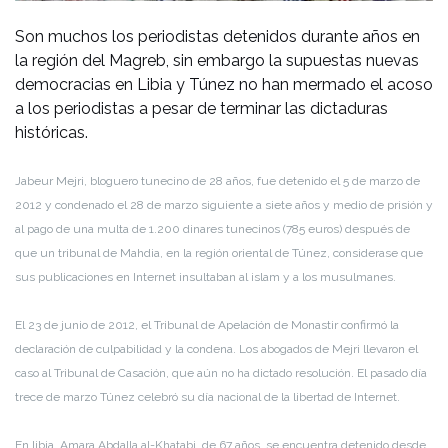
Son muchos los periodistas detenidos durante años en
la región del Magreb, sin embargo la supuestas nuevas
democracias en Libia y Túnez no han mermado el acoso
a los periodistas a pesar de terminar las dictaduras
históricas.
Jabeur Mejri, bloguero tunecino de 28 años, fue detenido el 5 de marzo de
2012 y condenado el 28 de marzo siguiente a siete años y medio de prisión y
al pago de una multa de 1.200 dinares tunecinos (785 euros) después de
que un tribunal de Mahdia, en la región oriental de Túnez, considerase que
sus publicaciones en Internet insultaban al islam y a los musulmanes.
El 23 de junio de 2012, el Tribunal de Apelación de Monastir confirmó la
declaración de culpabilidad y la condena. Los abogados de Mejri llevaron el
caso al Tribunal de Casación, que aún no ha dictado resolución. El pasado día
trece de marzo Túnez celebró su día nacional de la libertad de Internet.
En libia, Amara Abdalla al-Khatabi, de 67 años, se encuentra detenido desde