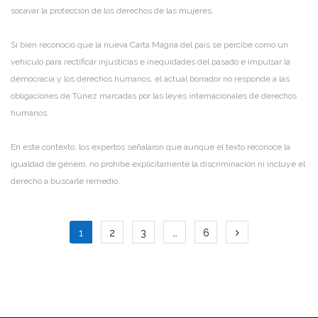
socavar la protección de los derechos de las mujeres.
Si bien reconoció que la nueva Carta Magna del país se percibe como un
vehículo para rectificar injusticias e inequidades del pasado e impulsar la
democracia y los derechos humanos, el actual borrador no responde a las
obligaciones de Túnez marcadas por las leyes internacionales de derechos
humanos.
En este contexto, los expertos señalaron que aunque el texto reconoce la
igualdad de género, no prohíbe explícitamente la discriminación ni incluye el
derecho a buscarle remedio.
Paginación
1
2
3
…
6
de
entradas