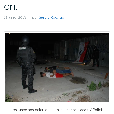
en…
12 junio, 2013
por
Sergio Rodrigo
Los tunecinos detenidos con las manos atadas. / Policia