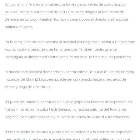
funcionario” y “molestar a terceros a través de las redes de comunicación
pública” por publicar en abril de 2013 una carta dirigida al Ministerio de
Defensa en su blog Warakat Tounsia quejándose del director del hospital
militar de Gabes.
En la carta, Ghanmi denunciaba al hospital por negarse a recibir a un paciente
–su cuñada– a pesar de que tenía una cita. También pedía que se
investigara al director del centro por la forma en que trataba a los pacientes.
El director del hospital demandó a Ghanmi ante el Tribunal Militar de Primera
Instancia de Sfax. El bloguero puede ser condenado hasta a tres años de
cárcel y pago de una multa.
“El juicio de Hakim Ghanmi es un nuevo golpe a la libertad de expresión en
Túnez», ha dicho Hassiba Hadj Sahraoui, directora adjunta del Programa
Regional para Oriente Medio y el Norte de África de Amnistía Internacional.
“El mero hecho de llevarlo a juicio viola su derecho a la libertad de expresión,
pero, además, que tenga que enfrentarse a un tribunal militar por publicar