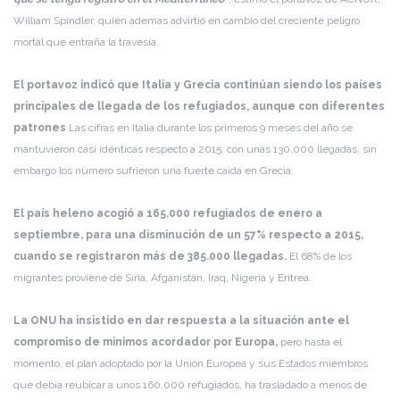
William Spindler, quién ademas advirtió en cambio del creciente peligro
mortal que entraña la travesía.
El portavoz indicó que Italia y Grecia continúan siendo los países
principales de llegada de los refugiados, aunque con diferentes
patrones
.Las cifras en Italia durante los primeros 9 meses del año se
mantuvieron casi idénticas respecto a 2015, con unas 130.000 llegadas, sin
embargo los número sufrieron una fuerte caída en Grecia.
El país heleno acogió a 165.000 refugiados de enero a
septiembre, para una disminución de un 57% respecto a 2015,
cuando se registraron más de 385.000 llegadas.
El 68% de los
migrantes proviene de Siria, Afganistán, Iraq, Nigeria y Eritrea.
La ONU ha insistido en dar respuesta a la situación ante el
compromiso de minimos acordador por Europa,
pero hasta el
momento, el plan adoptado por la Unión Europea y sus Estados miembros
que debía reubicar a unos 160.000 refugiados, ha trasladado a menos de