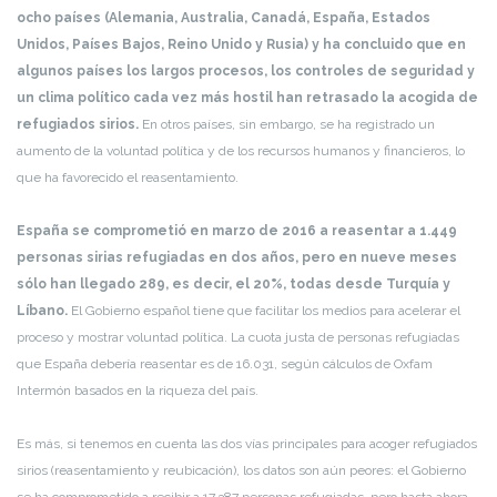
ocho países (Alemania, Australia, Canadá, España, Estados
Unidos, Países Bajos, Reino Unido y Rusia) y ha concluido que en
algunos países los largos procesos, los controles de seguridad y
un clima político cada vez más hostil han retrasado la acogida de
refugiados sirios.
En otros países, sin embargo, se ha registrado un
aumento de la voluntad política y de los recursos humanos y financieros, lo
que ha favorecido el reasentamiento.
España se comprometió en marzo de 2016 a reasentar a 1.449
personas sirias refugiadas en dos años, pero en nueve meses
sólo han llegado 289, es decir, el 20%, todas desde Turquía y
Líbano.
El Gobierno español tiene que facilitar los medios para acelerar el
proceso y mostrar voluntad política. La cuota justa de personas refugiadas
que España debería reasentar es de 16.031, según cálculos de Oxfam
Intermón basados en la riqueza del país.
Es más, si tenemos en cuenta las dos vías principales para acoger refugiados
sirios (reasentamiento y reubicación), los datos son aún peores: el Gobierno
se ha comprometido a recibir a 17.387 personas refugiadas, pero hasta ahora