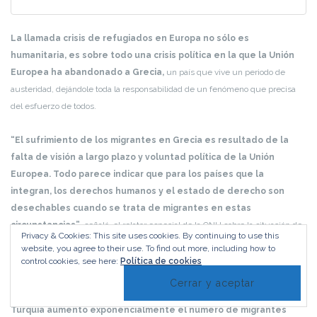
La llamada crisis de refugiados en Europa no sólo es
humanitaria, es sobre todo una crisis política en la que la Unión
Europea ha abandonado a Grecia,
un país que vive un periodo de
austeridad, dejándole toda la responsabilidad de un fenómeno que precisa
del esfuerzo de todos.
“El sufrimiento de los migrantes en Grecia es resultado de la
falta de visión a largo plazo y voluntad política de la Unión
Europea. Todo parece indicar que para los países que la
integran, los derechos humanos y el estado de derecho son
desechables cuando se trata de migrantes en estas
circunstancias”
, señaló el relator especial de la ONU sobre la situación de
Privacy & Cookies: This site uses cookies. By continuing to use this
los migrantes, François Crépeau,
website, you agree to their use.
To find out more, including how to
control cookies, see here:
Política de cookies
Crépeau consideró que la suma del cierre de fronteras de los
países colindantes con Grecia y el nuevo acuerdo europeo con
Turquía aumentó exponencialmente el número de migrantes