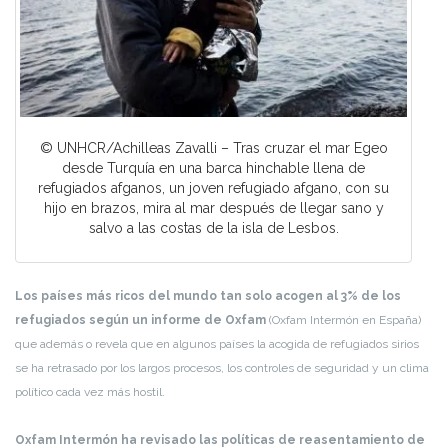
© UNHCR/Achilleas Zavalli – Tras cruzar el mar Egeo
desde Turquía en una barca hinchable llena de
refugiados afganos, un joven refugiado afgano, con su
hijo en brazos, mira al mar después de llegar sano y
salvo a las costas de la isla de Lesbos.
Los países más ricos del mundo tan solo acogen al 3% de los
refugiados según un informe de Oxfam
(Oxfam Intermón en España)
que además o revela que en algunos países la acogida de refugiados sirios
se ha retrasado por los largos procesos, los controles de seguridad y un clima
político cada vez más hostil.
Oxfam Intermón ha revisado las políticas de reasentamiento de