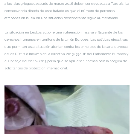
a las islas griegas después de marzo 2016 deben ser devueltas a Turquía. La
consecuencia directa de este tratado es que el número de personas
atrapadas en la isla en una situación desesperante sigue aumentando.
La situación en Lesbos supone una vulneración masiva y flagrante de los
derechos humanos en territorio de la Unión Europea. Las políticas ejecutivas
que permiten esta situación atentan contra los principios de la carta europea
de los DDHH e incumplen la directiva 2013/33/UE del Parlamento Europeo y
el Consejo del 26/6/2013 por la que se aprueban normas para la acogida de
solicitantes de protección internacional.