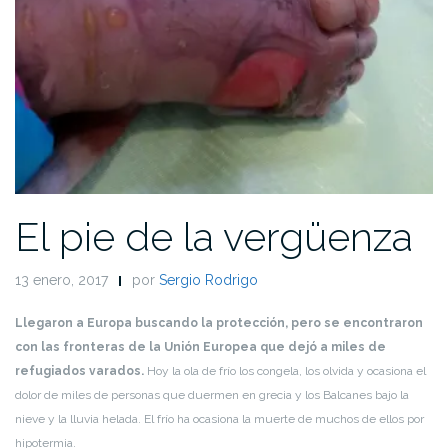
El pie de la vergüenza
13 enero, 2017
por
Sergio Rodrigo
Llegaron a Europa buscando la protección, pero se encontraron
con las fronteras de la Unión Europea que dejó a miles de
refugiados varados.
Hoy la ola de frío los congela, los olvida y ocasiona el
dolor de miles de personas que duermen en grecia y los Balcanes bajo la
nieve y la lluvia helada. El frío ha ocasiona la muerte de muchos de ellos por
hipotermia.