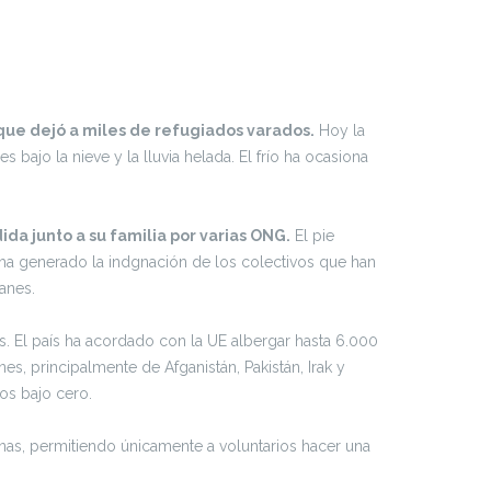
que dejó a miles de refugiados varados.
Hoy la
bajo la nieve y la lluvia helada. El frío ha ocasiona
da junto a su familia por varias ONG.
El pie
 ha generado la indgnación de los colectivos que han
anes.
. El país ha acordado con la UE albergar hasta 6.000
es, principalmente de Afganistán, Pakistán, Irak y
os bajo cero.
onas, permitiendo únicamente a voluntarios hacer una