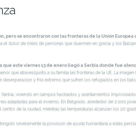
nza
n, pero se encontraron con las fronteras de la Unión Europea 
na el dolor de miles de personas que duermen en grecia y los Balcanes 
 que este viernes 13 de enero llegó a Serbia donde fue atendi
nor que atravesójunto a su familia las fronteras de la UE. La imagen
 de desesperación y frío extremo que sufren los refugiados en los balc
 Serbia, viviendo en campos hacinados y asentamientos improvisados
ones adaptadas para el invierno. En Belgrado, alrededor de 2.000 jóven
l centro de la ciudad, mientras las temperaturas alcanzan los 20 grad
stringido severamente la provisión de ayuda humanitaria a estas pers