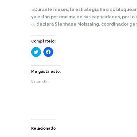
«Durante meses, la estrategia ha sido bloquear 
ya están por encima de sus capacidades, por lo
«, declara Stephane Moissaing, coordinador gen
Compártelo:
Haz
Haz
clic
clic
para
para
compartir
compartir
en
en
Twitter
Facebook
Me gusta esto:
(Se
(Se
abre
abre
Cargando...
en
en
una
una
ventana
ventana
nueva)
nueva)
Relacionado