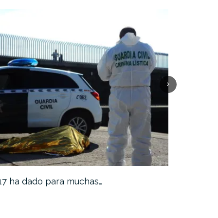
17 ha dado para muchas…
¿Es el com