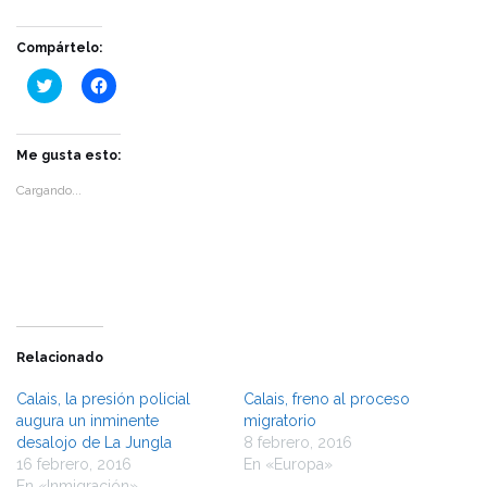
Compártelo:
Haz
Haz
clic
clic
para
para
compartir
compartir
en
en
Twitter
Facebook
Me gusta esto:
(Se
(Se
abre
abre
Cargando...
en
en
una
una
ventana
ventana
nueva)
nueva)
Relacionado
Calais, la presión policial
Calais, freno al proceso
augura un inminente
migratorio
desalojo de La Jungla
8 febrero, 2016
16 febrero, 2016
En «Europa»
En «Inmigración»