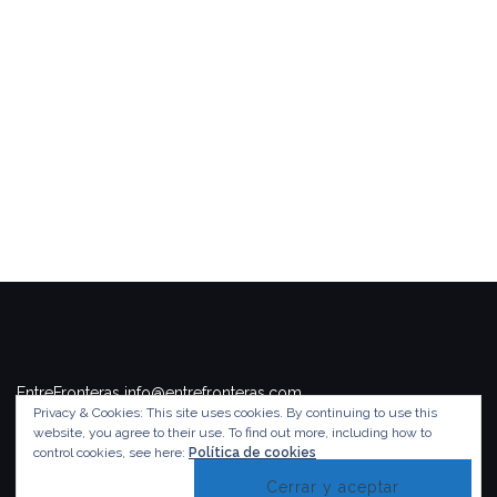
EntreFronteras info@entrefronteras.com
Privacy & Cookies: This site uses cookies. By continuing to use this
Tema de
Colorlib
. Funciona con
WordPress
.
website, you agree to their use.
To find out more, including how to
control cookies, see here:
Política de cookies