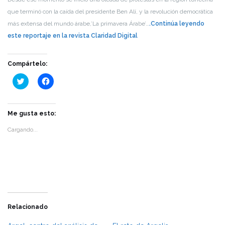
que terminó con la caída del presidente Ben Alí, y la revolución democrática
más extensa del mundo árabe,’La primavera Árabe’…
.Continúa leyendo
este reportaje en la revista Claridad Digital
Compártelo:
Haz
Haz
clic
clic
para
para
compartir
compartir
en
en
Twitter
Facebook
Me gusta esto:
(Se
(Se
abre
abre
Cargando...
en
en
una
una
ventana
ventana
nueva)
nueva)
Relacionado