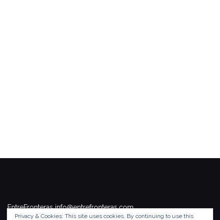
EntreFronteras info@entrefronteras.com
Privacy & Cookies: This site uses cookies. By continuing to use this
Tema de
Colorlib
. Funciona con
WordPress
.