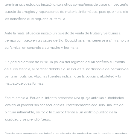
terminar sus estudios instaló junto a otros compañeros de clase un pequeño
puesto de arreglos y reparaciones de material informático, pero que no le dio
los beneficios que requería su familia.
Ante la mala situación instaló un puesto de venta de frutas y verduras a
tiempo completo en las calles de Sidi Bouzid para mantenerse a sí mismo y a
su familia, en concreto a su madre y hermana.
El 17 de diciembre de 2010, la policía del régimen de Alí confiscó su medio
de subsistencia, al parecer debido a que Bouazizi no disponía de permiso de
venta ambulante. Algunas fuentes indican que la policía lo abofeteó y lo
maltrató de otras formas.
Ese mismo día, Bouazizi intentó presentar una queja ante las autoridades
locales, al parecer sin consecuencias. Posteriormente adquirió una lata de
pintura inflamable, se roció le cuerpo frente a un edificio público de la
localidad y se prendió fuego.
Desde ese momento se inició una oleada de protestas en la región tunecina