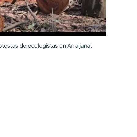
otestas de ecologistas en Arraijanal
Expolio, e