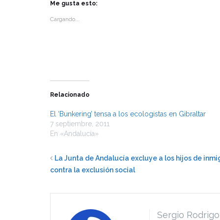
Twitter
Facebook
Me gusta esto:
(Se
(Se
abre
abre
Cargando...
en
en
una
una
ventana
ventana
nueva)
nueva)
Relacionado
El ‘Bunkering’ tensa a los ecologistas en Gibraltar
7 septiembre, 2011
En «Andalucía»
La Junta de Andalucía excluye a los hijos de inmi
contra la exclusión social
Sergio Rodrigo