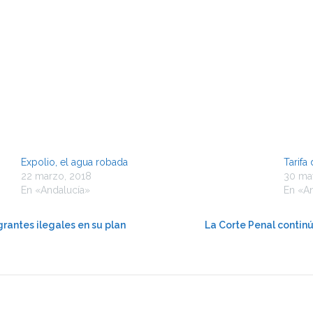
Expolio, el agua robada
Tarifa
22 marzo, 2018
30 ma
En «Andalucía»
En «A
grantes ilegales en su plan
La Corte Penal continú