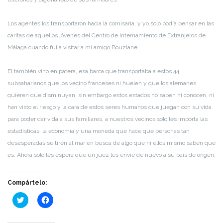
Los agentes los transportaron hacia la comisaría, y yo solo podía pensar en las
caritas de aquellos jóvenes del Centro de Internamiento de Extranjeros de
Málaga cuando fui a visitar a mi amigo Bouziane.
El también vino en patera, esa barca que transportaba a estos 44
subsaharianos que los vecino franceses ni huelen y que los alemanes
quieren que disminuyan, sin embargo estos estados no saben ni conocen, ni
han visto el riesgo y la cara de estos seres humanos que juegan con su vida
para poder dar vida a sus familiares, a nuestros vecinos solo les importa las
estadísticas, la economía y una moneda que hace que personas tan
desesperadas se tiren al mar en busca de algo que ni ellos mismo saben que
es. Ahora solo les espera que un juez les envíe de nuevo a su país de origen.
Compártelo:
Haz
Haz
clic
clic
para
para
compartir
compartir