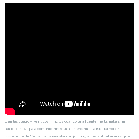
Eran las cuatro y veintidós minutos cuando una fuente me llamaba a mi
teléfono móvil para comunicarme que el mercante ‘La Isla del Volcán’,
procedente de Ceuta, había rescatado a 44 inmigrantes subsaharianos que