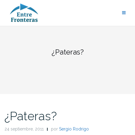
Saltar
al
contenido
¿Pateras?
¿Pateras?
24 septiembre, 2011
por
Sergio Rodrigo