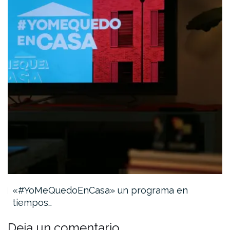
«#YoMeQuedoEnCasa» un programa en
tiempos…
Deja un comentario