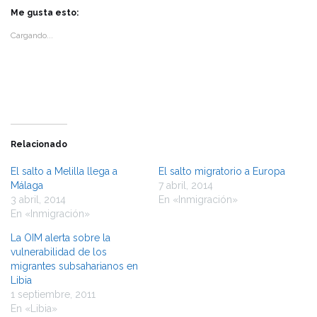
en
en
Twitter
Facebook
Me gusta esto:
(Se
(Se
abre
abre
Cargando...
en
en
una
una
ventana
ventana
nueva)
nueva)
Relacionado
El salto a Melilla llega a
El salto migratorio a Europa
Málaga
7 abril, 2014
3 abril, 2014
En «Inmigración»
En «Inmigración»
La OIM alerta sobre la
vulnerabilidad de los
migrantes subsaharianos en
Libia
1 septiembre, 2011
En «Libia»