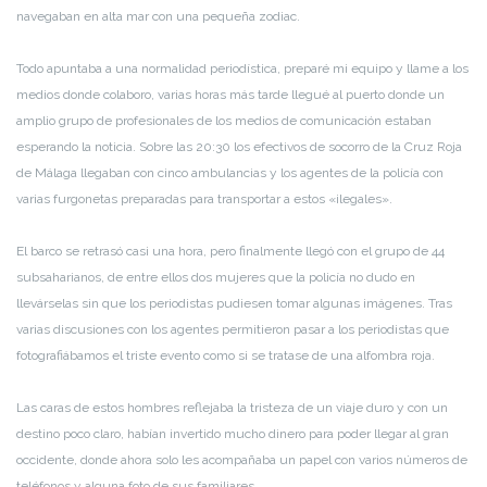
navegaban en alta mar con una pequeña zodiac.
Todo apuntaba a una normalidad periodística, preparé mi equipo y llame a los
medios donde colaboro, varias horas más tarde llegué al puerto donde un
amplio grupo de profesionales de los medios de comunicación estaban
esperando la noticia. Sobre las 20:30 los efectivos de socorro de la Cruz Roja
de Málaga llegaban con cinco ambulancias y los agentes de la policía con
varias furgonetas preparadas para transportar a estos «ilegales».
El barco se retrasó casi una hora, pero finalmente llegó con el grupo de 44
subsaharianos, de entre ellos dos mujeres que la policía no dudo en
llevárselas sin que los periodistas pudiesen tomar algunas imágenes. Tras
varias discusiones con los agentes permitieron pasar a los periodistas que
fotografiábamos el triste evento como si se tratase de una alfombra roja.
Las caras de estos hombres reflejaba la tristeza de un viaje duro y con un
destino poco claro, habían invertido mucho dinero para poder llegar al gran
occidente, donde ahora solo les acompañaba un papel con varios números de
teléfonos y alguna foto de sus familiares.