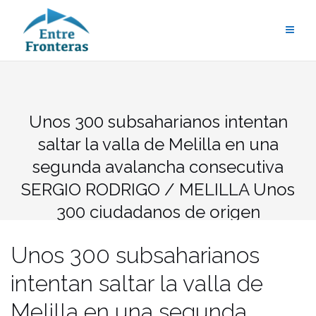
Saltar
al
contenido
Unos 300 subsaharianos intentan
saltar la valla de Melilla en una
segunda avalancha consecutiva
SERGIO RODRIGO / MELILLA Unos
300 ciudadanos de origen
subsahariano intentaron saltar ayer a
Unos 300 subsaharianos
plena luz del día, 15:00 hora local, la
valla de Melilla en una segunda
intentan saltar la valla de
avalancha en dos días en la frontera
Melilla en una segunda