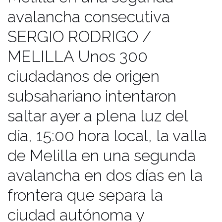
que separa la ciudad autónoma y
avalancha consecutiva
Marruecos. Según la Subdelegación
SERGIO RODRIGO /
del Gobierno 100 de estos migrantes
lograron cruzar la alambrada ayer a
MELILLA Unos 300
la altura de Rio de Oro, y otros veinte
ciudadanos de origen
el lunes. Durante el salto masivo de
subsahariano intentaron
ayer dos agentes de la guardia civil
saltar ayer a plena luz del
resultaron lesionados, uno de ellos,
con un esguince en la rodilla y, el
día, 15:00 hora local, la valla
otro, con una contusión en la mano
de Melilla en una segunda
izquierda. Por otro lado, cuatro
avalancha en dos días en la
migrantes fueron asistidos por
frontera que separa la
contusiones leves. Además, el salto
masivo provocó la ruptura en 40
ciudad autónoma y