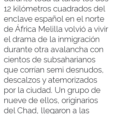
migratorios en esta región bañada
12 kilómetros cuadrados del
por el desierto del Sahara. Sin
enclave español en el norte
embargo, su viaje suele estancarse
dentro de la valla, ya que una vez en
de África Melilla volvió a vivir
Melilla la posibilidad de llegar a
el drama de la inmigración
Europa se complica y muchos son
durante otra avalancha con
trasladados a centros como el CETI,
cientos de subsaharianos
donde viven en un estado de espera
a fin de conocer su repatriación o
que corrían semi desnudos,
regularización.
descalzos y atemorizados
por la ciudad. Un grupo de
nueve de ellos, originarios
del Chad, llegaron a las