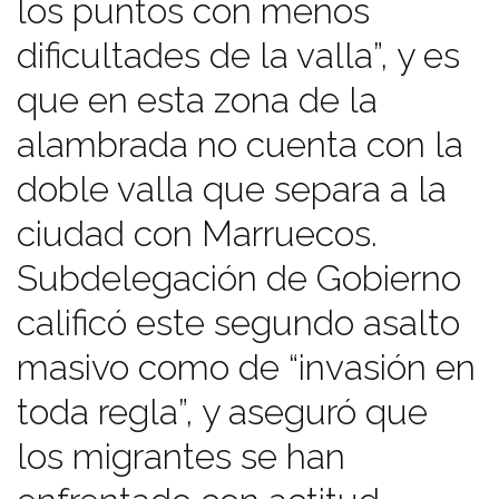
los puntos con menos
ellos, originarios del Chad, llegaron a
las puertas del Centro de Estancia
dificultades de la valla”, y es
Temporal de Inmigrantes (CETI)
que en esta zona de la
situado entre la frontera de Farhana y
alambrada no cuenta con la
Mariguari. Estos lloraban y rezaban
doble valla que separa a la
en las puertas de este centro
solicitando su acceso tras pasar
ciudad con Marruecos.
cuatro meses esperando en Nador,
Subdelegación de Gobierno
Marruecos, su oportunidad para
calificó este segundo asalto
saltar alambrada y avanzar en su viaje
masivo como de “invasión en
hacia el continente europeo. La
Delegación del Gobierno mostró en
toda regla”, y aseguró que
un comunicado su comprensión
los migrantes se han
hacia la situación de desesperación