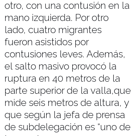
número de subsaharianos los
otro, con una contusión en la
agentes activaron un dispositivo de
mano izquierda. Por otro
seguridad que se percibió en las
lado, cuatro migrantes
calles melillenses al multiplicarse su
fueron asistidos por
presencia, además el helicóptero de
la Policía Nacional peinó durante
contusiones leves. Además,
toda la tarde los dos 12 kilómetros
el salto masivo provocó la
cuadrados del enclave español en el
ruptura en 40 metros de la
norte de África Melilla volvió a vivir el
parte superior de la valla,que
drama de la inmigración durante otra
avalancha con cientos de
mide seis metros de altura, y
subsaharianos que corrían semi
que según la jefa de prensa
desnudos, descalzos y atemorizados
de subdelegación es “uno de
por la ciudad. Un grupo de nueve de