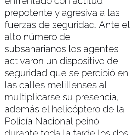
enfrentado con actitud
de los inmigrantes pero consideró
prepotente y agresiva a las
“intolerable el asalto masivo sobre
nuestra frontera que vienen
fuerzas de seguridad. Ante el
protagonizando de forma
alto número de
recurrente”. Los migrantes
subsaharianos los agentes
subsaharuianos suelen llevar años
activaron un dispositivo de
para llegar a Melilla y saltar la valla,
en los últimos meses la mayoría
seguridad que se percibió en
procede de países del Sahel donde la
las calles melillenses al
crisis alimentaria se ha visto agravada
multiplicarse su presencia,
en los últimos meses a causa de la
además el helicóptero de la
falta de lluvias en la región. Además
el conflicto en Malí o Libia ha
Policía Nacional peinó
motivado un aumento de los flujos
durante toda la tarde los dos