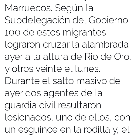
metros de la parte superior de la
Marruecos. Según la
valla,que mide seis metros de altura,
Subdelegación del Gobierno
y que según la jefa de prensa de
100 de estos migrantes
subdelegación es “uno de los puntos
con menos dificultades de la valla”, y
lograron cruzar la alambrada
es que en esta zona de la alambrada
ayer a la altura de Rio de Oro,
no cuenta con la doble valla que
y otros veinte el lunes.
separa a la ciudad con Marruecos.
Durante el salto masivo de
Subdelegación de Gobierno calificó
este segundo asalto masivo como de
ayer dos agentes de la
“invasión en toda regla”, y aseguró
guardia civil resultaron
que los migrantes se han enfrentado
lesionados, uno de ellos, con
con actitud prepotente y agresiva a
un esguince en la rodilla y, el
las fuerzas de seguridad. Ante el alto