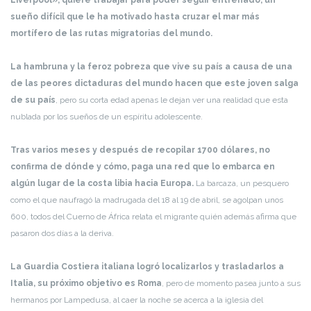
Liverpool», quiere trabajar para poder seguir entrenado, un
sueño difícil que le ha motivado hasta cruzar el mar más
mortífero de las rutas migratorias del mundo.
La hambruna y la feroz pobreza que vive su país a causa de una
de las peores dictaduras del mundo hacen que este joven salga
de su país
, pero su corta edad apenas le dejan ver una realidad que esta
nublada por los sueños de un espíritu adolescente.
Tras varios meses y después de recopilar 1700 dólares, no
confirma de dónde y cómo, paga una red que lo embarca en
algún lugar de la costa libia hacia Europa.
La barcaza, un pesquero
como el que naufragó la madrugada del 18 al 19 de abril, se agolpan unos
600, todos del Cuerno de África relata el migrante quién además afirma que
pasaron dos días a la deriva.
La Guardia Costiera italiana logró localizarlos y trasladarlos a
Italia, su próximo objetivo es Roma
, pero de momento pasea junto a sus
hermanos por Lampedusa, al caer la noche se acerca a la iglesia del