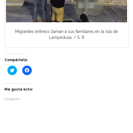
Migrantes eritreos llaman a sus familiares en la isla de
Lampedusa. / S. R
Compártelo:
Haz
Haz
clic
clic
para
para
compartir
compartir
en
en
Twitter
Facebook
Me gusta esto:
(Se
(Se
abre
abre
Cargando...
en
en
una
una
ventana
ventana
nueva)
nueva)