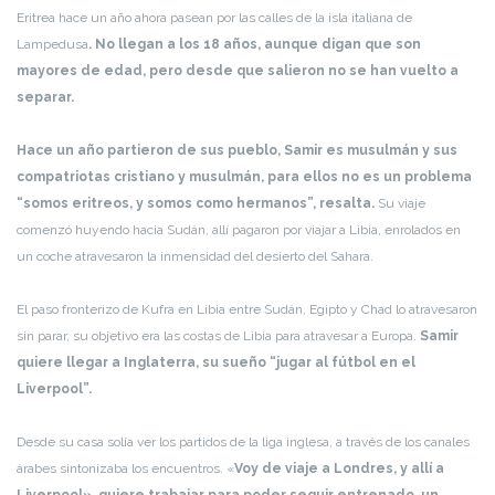
Eritrea hace un año ahora pasean por las calles de la isla italiana de
Lampedusa
. No llegan a los 18 años, aunque digan que son
mayores de edad, pero desde que salieron no se han vuelto a
separar.
Hace un año partieron de sus pueblo, Samir es musulmán y sus
compatriotas cristiano y musulmán, para ellos no es un problema
“somos eritreos, y somos como hermanos”, resalta.
Su viaje
comenzó huyendo hacia Sudán, allí pagaron por viajar a Libia, enrolados en
un coche atravesaron la inmensidad del desierto del Sahara.
El paso fronterizo de Kufra en Libia entre Sudán, Egipto y Chad lo atravesaron
sin parar, su objetivo era las costas de Libia para atravesar a Europa.
Samir
quiere llegar a Inglaterra, su sueño “jugar al fútbol en el
Liverpool”.
Desde su casa solía ver los partidos de la liga inglesa, a través de los canales
árabes sintonizaba los encuentros. «
Voy de viaje a Londres, y allí a