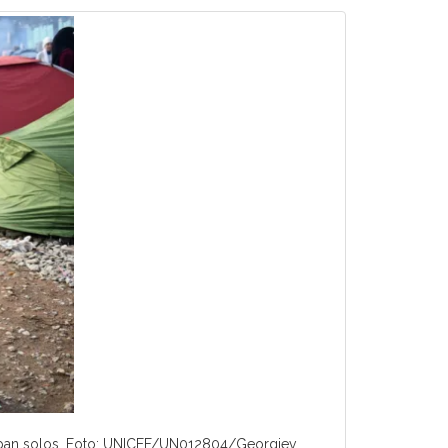
ajaban solos. Foto: UNICEF/UN012804/Georgiev