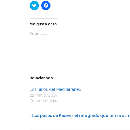
Haz
Haz
clic
clic
para
para
compartir
compartir
en
en
Twitter
Facebook
Me gusta esto:
(Se
(Se
abre
abre
Cargando...
en
en
una
una
ventana
ventana
nueva)
nueva)
Relacionado
Los niños del Mediterráneo
22 mayo, 2015
En «Andalucía»
Los pasos de Kasem, el refugiado que temía al 