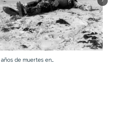
 años de muertes en…
Moria, 9.0