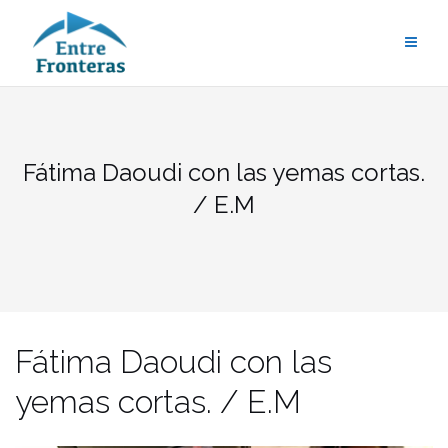
Saltar
al
contenido
Fátima Daoudi con las yemas cortas.
/ E.M
Fátima Daoudi con las
yemas cortas. / E.M