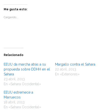
compartir
compartir
en
en
Twitter
Facebook
Me gusta esto:
(Se
(Se
abre
abre
Cargando...
en
en
una
una
ventana
ventana
nueva)
nueva)
Relacionado
EEUU da marcha atrás a su
Margallo contra el Sahara
propuesta sobre DDHH en el
22 abril, 2013
Sahara
En «Exteriores»
23 abril, 2013
En «Sahara Occidental»
EEUU estremece a
Marruecos
18 abril, 2013
En «Sahara Occidental»