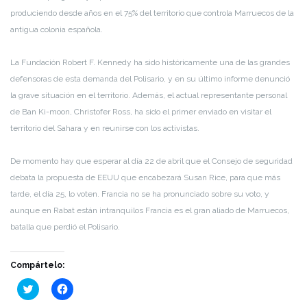
produciendo desde años en el 75% del territorio que controla Marruecos de la
antigua colonia española.
La Fundación Robert F. Kennedy ha sido históricamente una de las grandes
defensoras de esta demanda del Polisario, y en su último informe denunció
la grave situación en el territorio. Además, el actual representante personal
de Ban Ki-moon, Christofer Ross, ha sido el primer enviado en visitar el
territorio del Sahara y en reunirse con los activistas.
De momento hay que esperar al día 22 de abril que el Consejo de seguridad
debata la propuesta de EEUU que encabezará Susan Rice, para que más
tarde, el día 25, lo voten. Francia no se ha pronunciado sobre su voto, y
aunque en Rabat están intranquilos Francia es el gran aliado de Marruecos,
batalla que perdió el Polisario.
Compártelo:
Haz
Haz
clic
clic
para
para