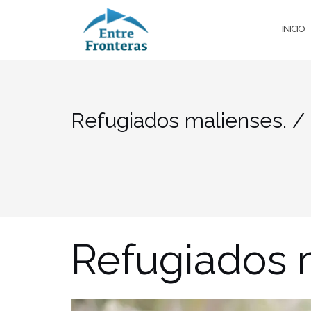
Saltar
al
INICIO
contenido
Refugiados malienses. 
Refugiados 