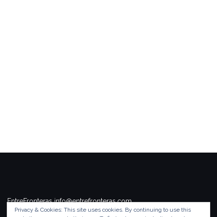
EntreFronteras info@entrefronteras.com
Privacy & Cookies: This site uses cookies. By continuing to use this
Tema de
Colorlib
. Funciona con
WordPress
.