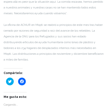
espera allá es peor que la situación aquí. La comida escasea, hemos perdido
a nuestros animales y nuestras casas no se han mantenido todos estos
meses. Necesitaremos ayuda cuando volvamos”.
La oficina de ACNUR en Mopti se reabrió a principios de este mes tras haber
cerrado por razones de seguridad a raíz del avance de los rebeldes. La
Agencia de la ONU para los Refugiados y sus socios han estado
distribuyendo artículos de ayuda humanitaria como lonas de plástico y
bidones a los 234 hogares de desplazados internos más necesitados en
Mopti. Las distribuciones a principios de noviembre y diciembre beneficiaron
a miles de familias.
Compártelo:
Haz
Haz
clic
clic
para
para
compartir
compartir
en
en
Twitter
Facebook
Me gusta esto:
(Se
(Se
abre
abre
Cargando...
en
en