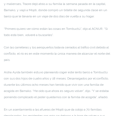
y malienses, Traore dejó atrás a su familia la semana pasada en la capital,
Bamako, y viajó a Mopti, donde compró un billete de segunda clase en un
barco que le llevaría en un viaje de dos días de vuelta a su hogar.
“Primero quiero ver cómo están las cosas en Tombuctú”, dijo al ACNUR. “Si
todo está bien, volveré a buscarles”.
Con las carreteras y los aeropuertos todavía cerrados al tráfico civil debido al
conflicto, el río es en este momento la única manera de alcanzar el norte del
país.
Aisha Ayida también estuvo planeando coger este lento barco a Tombuctú
con sus dos hijos de cuatro años y 18 meses. Desarraigados por el conflicto,
durante los últimos ocho meses han tenido que vivir con una familia de
acogida en Bamako. “He oído que ahora es seguro volver”, dijo. “Y se estaba
poniendo complicado el poder quedarnos con la familia de acogida”, añadió.
En un asentamiento a las afueras de Mopti que da cobijo a 70 familias
desplazadas, los residentes son más cautelosos a la hora de volver a sus