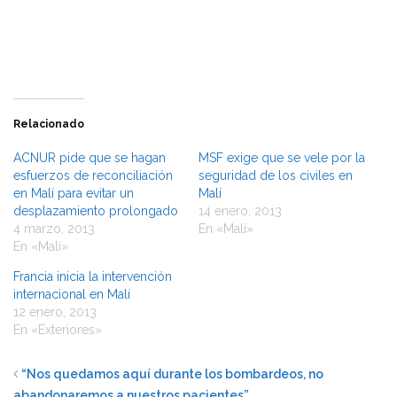
una
una
ventana
ventana
nueva)
nueva)
Relacionado
ACNUR pide que se hagan
MSF exige que se vele por la
esfuerzos de reconciliación
seguridad de los civiles en
en Malí para evitar un
Malí
desplazamiento prolongado
14 enero, 2013
4 marzo, 2013
En «Malí»
En «Malí»
Francia inicia la intervención
internacional en Malí
12 enero, 2013
En «Exteriores»
“Nos quedamos aquí durante los bombardeos, no
abandonaremos a nuestros pacientes”