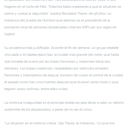
hogares en el norte de Malí. “Estamos todos esperando a que la situación se
calme y vuelva la seguridad”, explica Boubakar Traore, de 56 años, un
mecánico del pueblo de Hombori que además es el presidente de la
asociación local de personas desplazadas internas (IDPs por sus siglas en
inglés).
Su prudencia está justificada. Durante el fin de semana, un grupo rebelde
vinculado a Al-Qaeda atacó Gao, la ciudad más grande del norte, que había
sido tomada de nuevo por las tropas francesas y malienses hacía dos
semanas. Las tropas malienses, respaldadas por vehículos armados
franceses y helicópteros de ataque, tomaron de nuevo el control de la ciudad
el pasado lunes tras unos fuertes ataques que duraron varias horas y que
dejaron varias víctimas, entre ellas civiles.
La continua inseguridad es el principal obstáculo para llevar a cabo un retorno
sostenible de los desplazados, a pesar de no ser el único.
“La situación en el norte es crítica”, dijo Traore, el mecánico. “Lo que nos