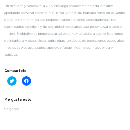
Un total de 15 países de la UE y Noruega colaborarán en esta iniciativa
aportando personal tanto en el Cuartel General de Bamako como en el Centro
de Adiestramiento, ya sea proporcionando asesores, adiestradores o las
capacidades logísticas y de seguridad necesarias para poder llevar a cabo la
misión. El objetivo es proporcionar adiestramiento básico a cuatro Batallones
de Infantería y especifico a, entre otras, unidades de operaciones especiales,
medios ligeros acorazados, apoyo de fuego, ingenieros, inteligencia y
logística.
Compártelo:
Haz
Haz
clic
clic
para
para
compartir
compartir
en
en
Twitter
Facebook
Me gusta esto:
(Se
(Se
abre
abre
Cargando...
en
en
una
una
ventana
ventana
nueva)
nueva)