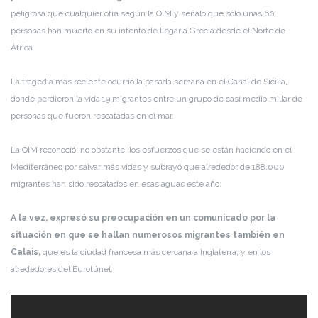
peligrosa que cualquier otra según la OIM y señaló que sólo unas 60
personas han muerto en su intento de llegar a Grecia desde el Norte de
África.
La tragedia más reciente ocurrió la pasada semana en el Canal de Sicilia,
donde perdieron la vida 19 migrantes entre un grupo de casi medio millar de
personas que fueron rescatadas en el mar.
La OIM reconoció, no obstante, los esfuerzos que se están haciendo en el
Mediterráneo por salvar más vidas y subrayó que alrededor de 188.000
migrantes han sido rescatados en esas aguas este año.
A la vez, expresó su preocupación en un comunicado por la
situación en que se hallan numerosos migrantes también en
Calais,
que es la ciudad francesa más cercana a Inglaterra, y en los
alrededores del Eurotúnel.