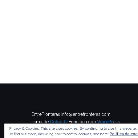
EntreFronteras info@entrefronteras.com
Tema de
Colorlib
. Funciona con
WordPress
.
Privacy & Cookies: This site uses cookies. By continuing to use this website, 
To find out more, including how to control cookies, see here:
Política de coo