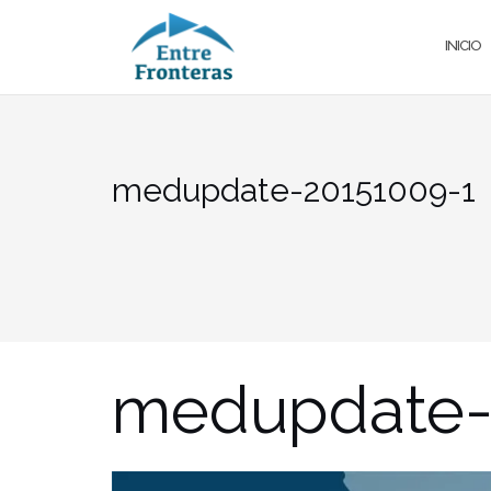
Saltar
al
INICIO
contenido
medupdate-20151009-1
medupdate-