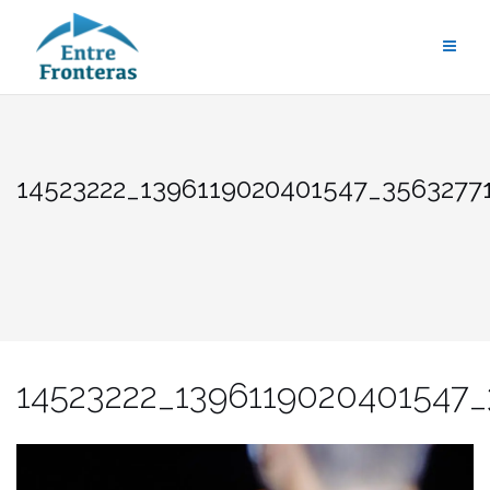
Saltar
al
contenido
14523222_1396119020401547_3563277
14523222_1396119020401547