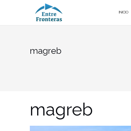
Saltar
al
INICIO
contenido
magreb
magreb