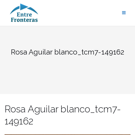
Saltar
al
contenido
Rosa Aguilar blanco_tcm7-149162
Rosa Aguilar blanco_tcm7-
149162