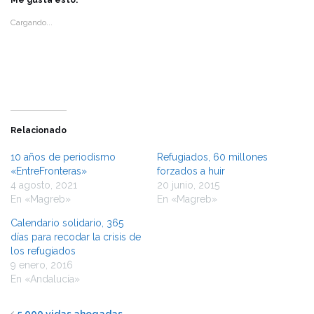
Me gusta esto:
(Se
(Se
abre
abre
Cargando...
en
en
una
una
ventana
ventana
nueva)
nueva)
Relacionado
10 años de periodismo
Refugiados, 60 millones
«EntreFronteras»
forzados a huir
4 agosto, 2021
20 junio, 2015
En «Magreb»
En «Magreb»
Calendario solidario, 365
días para recodar la crisis de
los refugiados
9 enero, 2016
En «Andalucía»