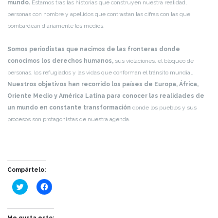
mundo.
Estamos tras las historias que construyen nuestra realidad,
personas con nombre y apellidos que contrastan las cifras con las que
bombardean diariamente los medios.
Somos periodistas que nacimos de las fronteras donde
conocimos los derechos humanos,
sus violaciones, el bloqueo de
personas, los refugiados y las vidas que conforman el tránsito mundial.
Nuestros objetivos han recorrido los países de Europa, África,
Oriente Medio y América Latina para conocer las realidades de
un mundo en constante transformación
donde los pueblos y sus
procesos son protagonistas de nuestra agenda.
Compártelo:
Haz
Haz
clic
clic
para
para
compartir
compartir
en
en
Twitter
Facebook