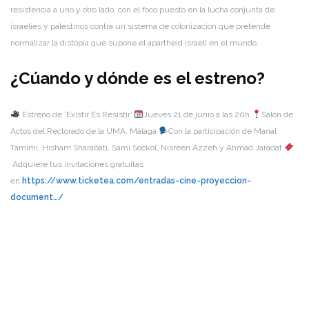
resistencia a uno y otro lado, con el foco puesto en la lucha conjunta de
israelíes y palestinos contra un sistema de colonización que pretende
normalizar la distopía que supone el apartheid israelí en el mundo.
¿Cúando y dónde es el estreno?
Estreno de ‘Existir Es Resistir’
Jueves 21 de junio a las 20h
Salón de
Actos del Rectorado de la UMA. Málaga
Con la participación de Manal
Tamimi, Hisham Sharabati, Sami Sockol, Nisreen Azzeh y Ahmad Jaradat
Adquiere tus invitaciones gratuitas
en
https://www.ticketea.com/entradas-cine-proyeccion-
document…/