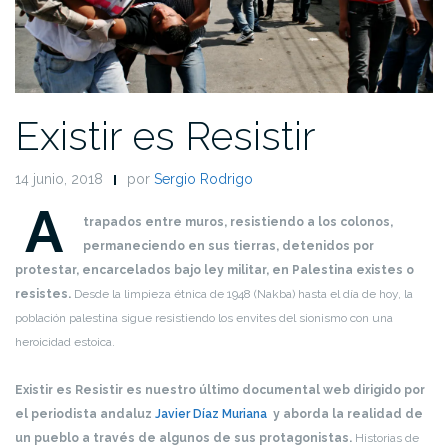
Existir es Resistir
14 junio, 2018
por
Sergio Rodrigo
A
trapados entre muros, resistiendo a los colonos,
permaneciendo en sus tierras, detenidos por
protestar, encarcelados bajo ley militar, en Palestina existes o
resistes.
Desde la limpieza étnica de 1948 (Nakba) hasta el día de hoy, la
población palestina sigue resistiendo los envites del sionismo con una
heroicidad estoica.
Existir es Resistir es nuestro último documental web dirigido por
el periodista andaluz
Javier Díaz Muriana
y aborda la realidad de
un pueblo a través de algunos de sus protagonistas.
Historias de