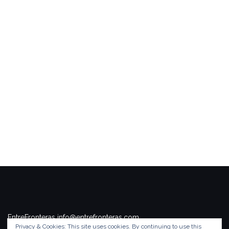
EntreFronteras info@entrefronteras.com
Privacy & Cookies: This site uses cookies. By continuing to use this