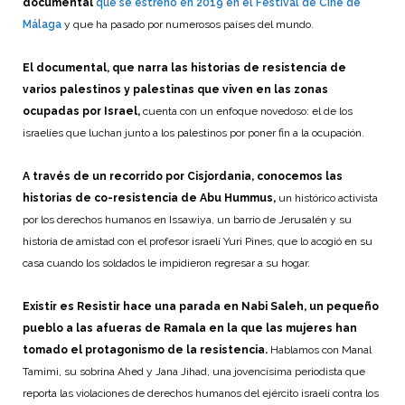
documental
que se estrenó en 2019 en el Festival de Cine de
Málaga
y que ha pasado por numerosos países del mundo.
El documental, que narra las historias de resistencia de
varios palestinos y palestinas que viven en las zonas
ocupadas por Israel,
cuenta con un enfoque novedoso: el de los
israelíes que luchan junto a los palestinos por poner fin a la ocupación.
A través de un recorrido por Cisjordania, conocemos las
historias de co-resistencia de Abu Hummus,
un histórico activista
por los derechos humanos en Issawiya, un barrio de Jerusalén y su
historia de amistad con el profesor israelí Yuri Pines, que lo acogió en su
casa cuando los soldados le impidieron regresar a su hogar.
Existir es Resistir hace una parada en Nabi Saleh, un pequeño
pueblo a las afueras de Ramala en la que las mujeres han
tomado el protagonismo de la resistencia.
Hablamos con Manal
Tamimi, su sobrina Ahed y Jana Jihad, una jovencísima periodista que
reporta las violaciones de derechos humanos del ejército israelí contra los