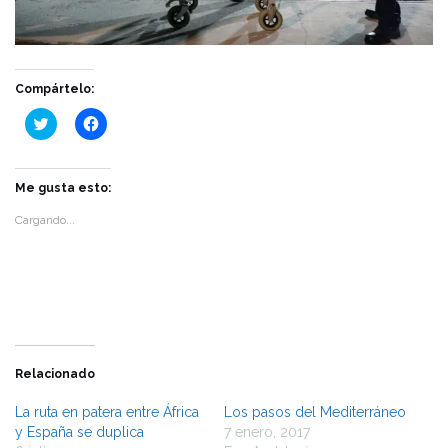
Compártelo:
Haz
Haz
clic
clic
para
para
compartir
compartir
en
en
Twitter
Facebook
Me gusta esto:
(Se
(Se
abre
abre
Cargando...
en
en
una
una
ventana
ventana
nueva)
nueva)
Relacionado
La ruta en patera entre África
Los pasos del Mediterráneo
y España se duplica
7 enero, 2017