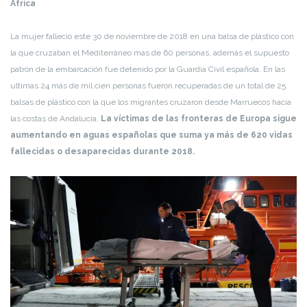
África
La mujer falleció este 30 de noviembre de 2018 en una balsa de plástico con
la que cruzaban el Mediterráneo más de 60 personas, además el supuesto
patrón de la embarcación fue detenido por la Guardia Civil española. En las
ultimas 24 más de mil cien personas fueron recuperadas de un total de 25
balsas de plástico con la que los migrantes cruzaron desde Marruecos hacia
las costas de Andalucía.
La víctimas de las fronteras de Europa sigue
aumentando en aguas españolas que suma ya más de 620 vidas
fallecidas o desaparecidas durante 2018.