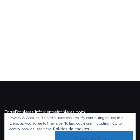
EntreFronteras info@entrefronteras.com
Privacy & Cookies: This site uses cookies. By continuing to use this
Tema de
Colorlib
. Funciona con
WordPress
.
website, you agree to their use.
To find out more, including how to
control cookies, see here:
Política de cookies