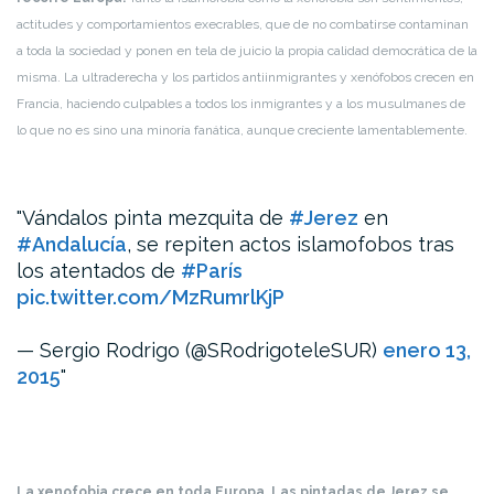
actitudes y comportamientos execrables, que de no combatirse contaminan
a toda la sociedad y ponen en tela de juicio la propia calidad democrática de la
misma. La ultraderecha y los partidos antiinmigrantes y xenófobos crecen en
Francia, haciendo culpables a todos los inmigrantes y a los musulmanes de
lo que no es sino una minoría fanática, aunque creciente lamentablemente.
Vándalos pinta mezquita de
#Jerez
en
#Andalucía
, se repiten actos islamofobos tras
los atentados de
#París
pic.twitter.com/MzRumrlKjP
— Sergio Rodrigo (@SRodrigoteleSUR)
enero 13,
2015
La xenofobia crece en toda Europa. Las pintadas de Jerez se