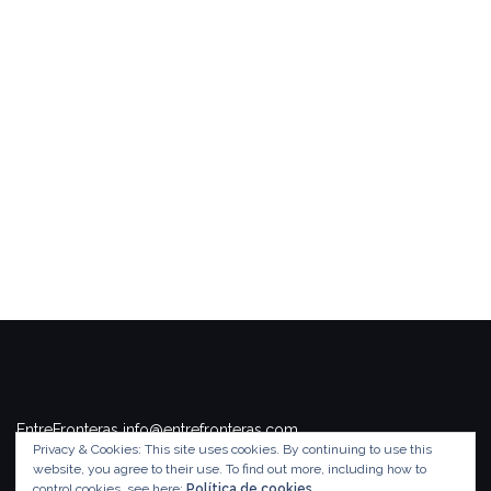
EntreFronteras info@entrefronteras.com
Privacy & Cookies: This site uses cookies. By continuing to use this
Tema de
Colorlib
. Funciona con
WordPress
.
website, you agree to their use.
To find out more, including how to
control cookies, see here:
Política de cookies