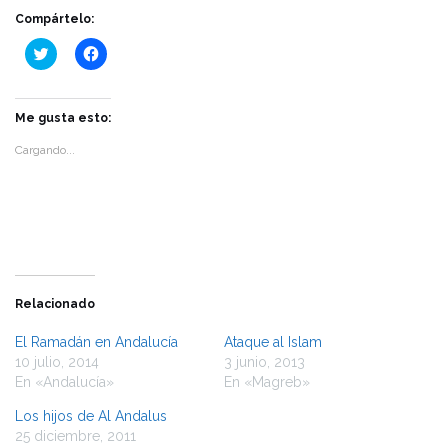
Compártelo:
Haz
Haz
clic
clic
para
para
compartir
compartir
en
en
Twitter
Facebook
Me gusta esto:
(Se
(Se
abre
abre
Cargando...
en
en
una
una
ventana
ventana
nueva)
nueva)
Relacionado
El Ramadán en Andalucía
Ataque al Islam
10 julio, 2014
3 junio, 2013
En «Andalucía»
En «Magreb»
Los hijos de Al Andalus
25 diciembre, 2011