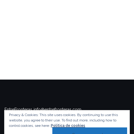
EntreFronteras info@entrefronteras.com
Privacy & Cookies: This site uses cookies. By continuing to use this
Tema de
Colorlib
. Funciona con
WordPress
.
website, you agree to their use.
To find out more, including how to
control cookies, see here:
Política de cookies