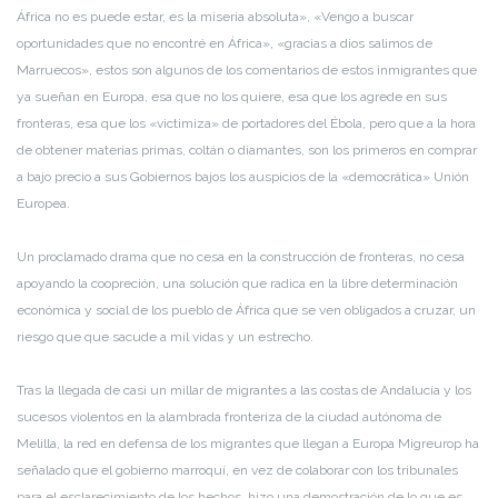
África no es puede estar, es la miseria absoluta», «Vengo a buscar
oportunidades que no encontré en África», «gracias a dios salimos de
Marruecos», estos son algunos de los comentarios de estos inmigrantes que
ya sueñan en Europa, esa que no los quiere, esa que los agrede en sus
fronteras, esa que los «victimiza» de portadores del Ébola, pero que a la hora
de obtener materias primas, coltán o diamantes, son los primeros en comprar
a bajo precio a sus Gobiernos bajos los auspicios de la «democrática» Unión
Europea.
Un proclamado drama que no cesa en la construcción de fronteras, no cesa
apoyando la coopreción, una solución que radica en la libre determinación
económica y social de los pueblo de África que se ven obligados a cruzar, un
riesgo que que sacude a mil vidas y un estrecho.
Tras la llegada de casi un millar de migrantes a las costas de Andalucía y los
sucesos violentos en la alambrada fronteriza de la ciudad autónoma de
Melilla, la red en defensa de los migrantes que llegan a Europa Migreurop ha
señalado que el gobierno marroquí, en vez de colaborar con los tribunales
para el esclarecimiento de los hechos, hizo una demostración de lo que es