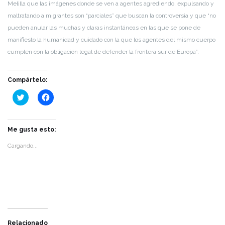
Melilla que las imágenes donde se ven a agentes agrediendo, expulsando y
maltratando a migrantes son “parciales” que buscan la controversia y que “no
pueden anular las muchas y claras instantáneas en las que se pone de
manifiesto la humanidad y cuidado con la que los agentes del mismo cuerpo
cumplen con la obligación legal de defender la frontera sur de Europa”.
Compártelo:
Haz
Haz
clic
clic
para
para
compartir
compartir
en
en
Twitter
Facebook
Me gusta esto:
(Se
(Se
abre
abre
Cargando...
en
en
una
una
ventana
ventana
nueva)
nueva)
Relacionado