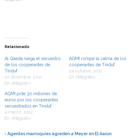
en
en
una
una
ventana
ventana
nueva)
nueva)
Relacionado
Al Qaeda niega el secuestro
AQMI rompe la calma de los
de los cooperantes de
cooperantes de Tinduf
Tinduf
24 octubre, 2011
10 diciembre, 2011
En «Magreb»
En «Magreb»
AQMI pide 30 millones de
euros por los cooperantes
secuestrados en Tinduf
4 marzo, 2012
En «Magreb»
Agentes marroquíes agreden a Meyer en El Aaiún