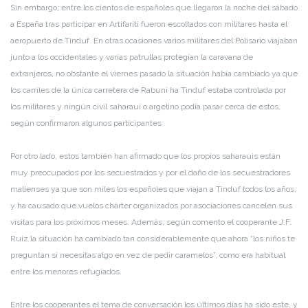
Sin embargo, entre los cientos de españoles que llegaron la noche del sábado
a España tras participar en Artifariti fueron escoltados con militares hasta el
aeropuerto de Tinduf. En otras ocasiones varios militares del Polisario viajaban
junto a los occidentales y varias patrullas protegían la caravana de
extranjeros, no obstante el viernes pasado la situación había cambiado ya que
los carriles de la única carretera de Rabuni ha Tinduf estaba controlada por
los militares y ningún civil saharaui o argelino podía pasar cerca de estos,
según confirmaron algunos participantes.
Por otro lado, estos también han afirmado que los propios saharauis están
muy preocupados por los secuestrados y por el daño de los secuestradores
malienses ya que son miles los españoles que viajan a Tinduf todos los años,
y ha causado que vuelos chárter organizados por asociaciones cancelen sus
visitas para los próximos meses. Además, según comento el cooperante J.F.
Ruiz la situación ha cambiado tan considerablemente que ahora “los niños te
preguntan si necesitas algo en vez de pedir caramelos”, como era habitual
entre los menores refugiados.
Entre los cooperantes el tema de conversación los últimos días ha sido este, y