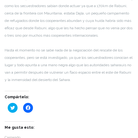
como los secuestradores sabían donde actuar ya que a 170km de Rabuni,
cerca de la frontera con Mauritania, estaba Dajla, un pequeño campamento
de refugiados donde los cooperantes abundan y cuya huída habría sido más
eficaz que desde Rabuni, algo que les ha hecho pensar que no venía por dos
o tres sino por muchos más cooperantes internacionales.
Hasta el momento no se sabe nada de la negociación del rescate de los
cooperantes, pero se está investigado, ya que los secuestradores conocían el
lugar y todo apunta a una mano negra algo que las autoridades saharauis no
van a permitir después de vulnerar un flaco espacio entre el este de Rabuni
y la inmensidad del desierto del Sahara.
Compártelo:
Haz
Haz
clic
clic
para
para
compartir
compartir
en
en
Twitter
Facebook
Me gusta esto:
(Se
(Se
abre
abre
Cargando...