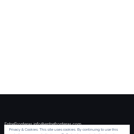
EntreFronteras info@entrefronteras.com
Privacy & Cookies: This site uses cookies. By continuing to use this
Tema de
Colorlib
. Funciona con
WordPress
.