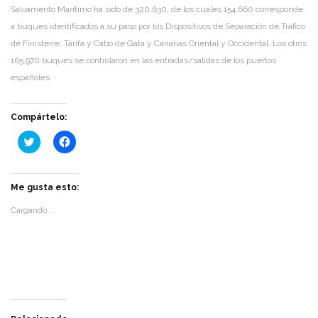
Salvamento Marítimo ha sido de 320.630, de los cuales 154.660 corresponde
a buques identificados a su paso por los Dispositivos de Separación de Tráfico
de Finisterre, Tarifa y Cabo de Gata y Canarias Oriental y Occidental. Los otros
165.970 buques se controlaron en las entradas/salidas de los puertos
españoles.
Compártelo:
Haz
Haz
clic
clic
para
para
compartir
compartir
en
en
Twitter
Facebook
Me gusta esto:
(Se
(Se
abre
abre
Cargando...
en
en
una
una
ventana
ventana
nueva)
nueva)