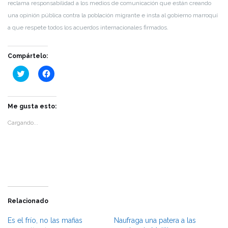
reclama responsabilidad a los medios de comunicación que están creando
una opinión pública contra la población migrante e insta al gobierno marroquí
a que respete todos los acuerdos internacionales firmados.
Compártelo:
Haz
Haz
clic
clic
para
para
compartir
compartir
en
en
Twitter
Facebook
Me gusta esto:
(Se
(Se
abre
abre
Cargando...
en
en
una
una
ventana
ventana
nueva)
nueva)
Relacionado
Es el frío, no las mafias
Naufraga una patera a las