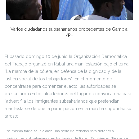
Varios ciudadanos subsaharianos procedentes de Gambia.
/PH
El pasado domingo 10 de junio la Organización Democrática
del Trabajo organizó en Rabat una manifestación bajo el lema
“La marcha de la cólera, en defensa de la dignidad y de la
justicia social de los trabajadores”. En el momento de
concentrarse para comenzar el acto, las autoridades se
presentaron en los alrededores del lugar de convocatoria para
“advertir” a los inmigrantes subsaharianos que pretendían
manifestarse de que la participación en la marcha supondría su
arresto.
Esa misma tarde se iniciaron una serie de redadas para detener a
inmigrantes subsaharianos en los barrios de Rabat. También en Tánger se