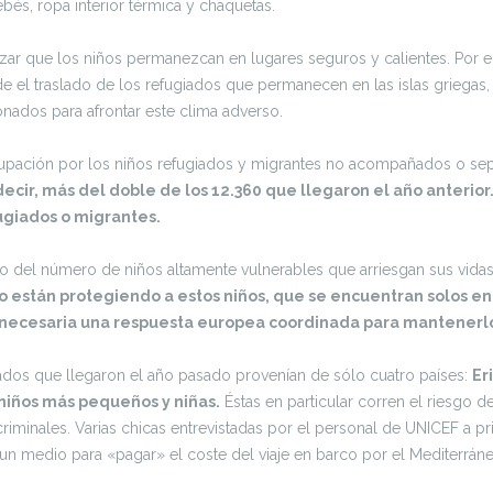
s, ropa interior térmica y chaquetas.
zar que los niños permanezcan en lugares seguros y calientes. Por e
ide el traslado de los refugiados que permanecen en las islas griega
ados para afrontar este clima adverso.
cupación por los niños refugiados y migrantes no acompañados o se
decir, más del doble de los 12.360 que llegaron el año anterior
fugiados o migrantes.
to del número de niños altamente vulnerables que arriesgan sus vidas 
o están protegiendo a estos niños, que se encuentran solos 
necesaria una respuesta europea coordinada para mantenerlo
os que llegaron el año pasado provenían de sólo cuatro países:
Er
 niños más pequeños y niñas.
Éstas en particular corren el riesgo d
criminales. Varias chicas entrevistadas por el personal de UNICEF a 
o un medio para «pagar» el coste del viaje en barco por el Mediterrán