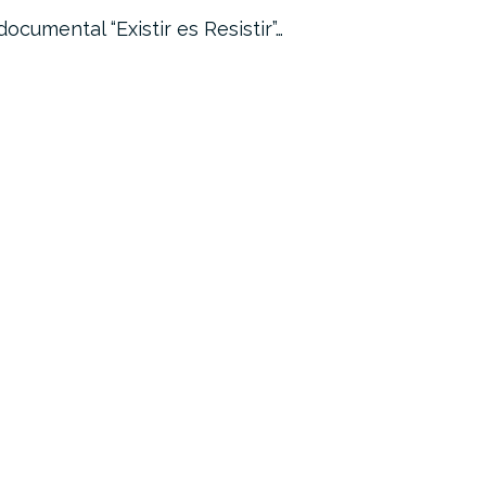
 documental “Existir es Resistir”…
«#YoMeQu
tiempos…