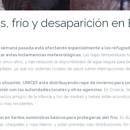
, frío y desaparición en
la semana pasada está afectando especialmente a los refugiad
tar estas inclemencias meteorológicas.
Las bajas temperaturas h
e cinco años, y han reducido la disponibilidad de agua segura para b
ales, ya que los sistemas locales de salud sufren interrupciones deb
situación,
UNICEF
está distribuyendo ropa de invierno para lo
ión con las autoridades locales y otras agencias.
En Croacia, Se
pacios amigos de la infancia y los de madres y bebés están acondicio
 o más resistentes.
n en Serbia suministros básicos para protegerse del frío.
En Bu
as, chaquetas y ropa interior, y están previstas más distribuciones. E