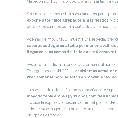
Macedonia UNICEF ha proporcionado mantas para bebé
Sin embargo se necesitan más esfuerzos para garanti
expone a los niños atrapados a más riesgos
, y p
porque los campos están masificados y no acondicion
Además del frío, UNICEF muestra una especial preo
separados llegaron a Italia por mar en 2016, es 
llegaron a las costas de Italia en 2016 como re
«Estas cifras indican la tendencia alarmante al aumen
Emergencias de UNICEF.
«Los sistemas actuales n
Precisamente porque están en movimiento, es 
La mayoría de estos niños no acompañados o separad
mayoría tenía entre 15 y 17 años, también había
incluida la explotación sexual comercial por bandas 
sido forzadas a ejercer la prostitución en Libia com
obligados a trabajar.