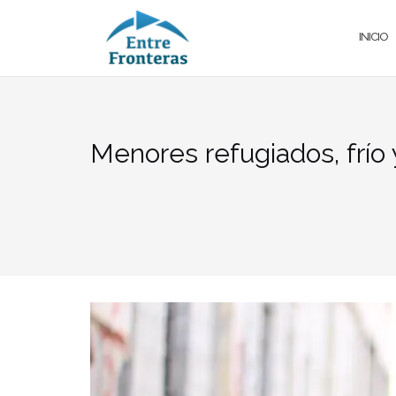
Saltar
al
INICIO
contenido
Menores refugiados, frío