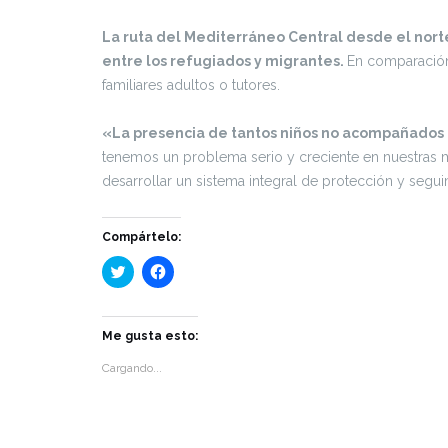
La ruta del Mediterráneo Central desde el norte
entre los refugiados y migrantes.
En comparación
familiares adultos o tutores.
«La presencia de tantos niños no acompañados o
tenemos un problema serio y creciente en nuestras ma
desarrollar un sistema integral de protección y segu
Compártelo:
Haz
Haz
clic
clic
para
para
compartir
compartir
en
en
Twitter
Facebook
Me gusta esto:
(Se
(Se
abre
abre
Cargando...
en
en
una
una
ventana
ventana
nueva)
nueva)