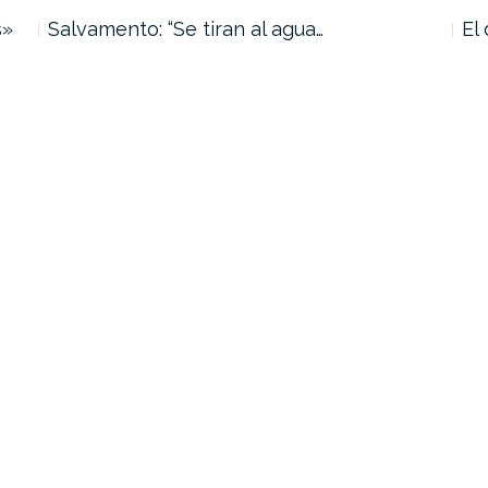
s»
Salvamento: “Se tiran al agua…
El