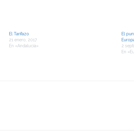
El Tarifazo
El pun
21 enero, 2017
Europ
En «Andalucía»
2 sept
En «E