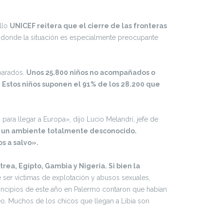
llo
UNICEF
reitera que el cierre de las fronteras
s, donde la situación es especialmente preocupante
parados.
Unos 25.800 niños no acompañados o
. Estos niños suponen el 91% de los 28.200 que
para llegar a Europa», dijo Lucio Melandri, jefe de
en un ambiente totalmente desconocido.
s a salvo».
itrea, Egipto, Gambia y Nigeria. Si bien la
e ser víctimas de explotación y abusos sexuales,
principios de este año en Palermo contaron que habían
eo. Muchos de los chicos que llegan a Libia son