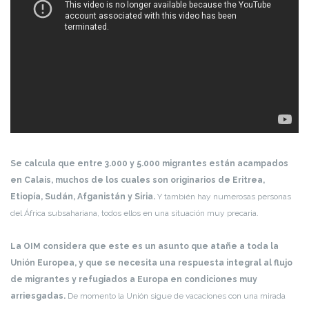
Se calcula que entre 3.000 y 5.000 migrantes están acampados
en Calais, muchos de los cuales son originarios de Eritrea,
Etiopía, Sudán, Afganistán y Siria.
Y también hay numerosas personas
del África subsahariana, todos ellos en una situación muy precaria.
La OIM considera que este es un asunto que atañe a toda la
Unión Europea, y que se necesita una respuesta integral al flujo
de migrantes y refugiados a Europa en condiciones muy
arriesgadas.
De momento la Unión sigue de vacaciones con una mirada