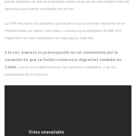
donde perdieron la vida 19 migrantes entre un grupo de casi medio millar de
personas que fueron rescatadas en el mar.
La OIM reconoció, no obstante, los esfuerzos que se están haciendo en el
Mediterráneo por salvar más vidas y subrayó que alrededor de 188.000
migrantes han sido rescatados en esas aguas este año.
A la vez, expresó su preocupación en un comunicado por la
situación en que se hallan numerosos migrantes también en
Calais,
que es la ciudad francesa más cercana a Inglaterra, y en los
alrededores del Eurotúnel.