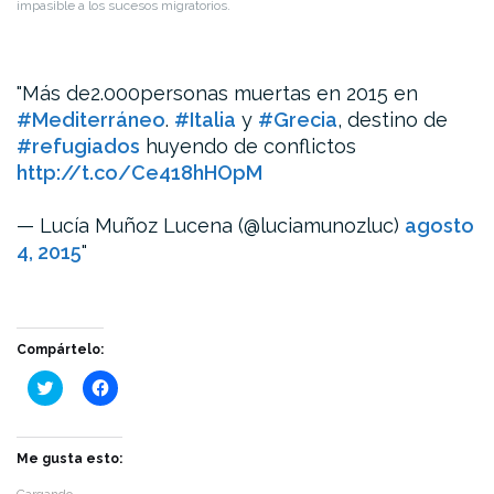
impasible a los sucesos migratorios.
Más de2.000personas muertas en 2015 en
#Mediterráneo
.
#Italia
y
#Grecia
, destino de
#refugiados
huyendo de conflictos
http://t.co/Ce418hHOpM
— Lucía Muñoz Lucena (@luciamunozluc)
agosto
4, 2015
Compártelo:
Haz
Haz
clic
clic
para
para
compartir
compartir
en
en
Twitter
Facebook
Me gusta esto:
(Se
(Se
abre
abre