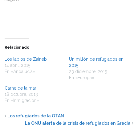
Cargando...
en
en
una
una
ventana
ventana
nueva)
nueva)
Relacionado
Los labios de Zaineb
Un millón de refugiados en
14 abril, 2015
2015
En «Andalucía»
23 diciembre, 2015
En «Europa»
Carne de la mar
18 octubre, 2013
En «Inmigración»
Los refugiados de la OTAN
La ONU alerta de la crisis de refugiados en Grecia